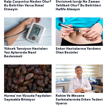
Kalp Çarpıntısı Neden Olur?
Sivrisinek Isırığı Ne Zaman
Bu Belirtiler Varsa İhmal
Tehlikeli Olur? Bu Belirtileri
Etmeyin
Hafife Almayın
Yüksek Tansiyon Hastaları
Şeker Hastalarına Yardımcı
Yaz Aylarında Nasıl
Olan Besinler
Beslenmeli
Hurma'nın Vücuda Faydaları
Rahim Ve Mesane
Saymakla Bitmiyor
Sarkmalarında Erken Tedavi
Uyarısı