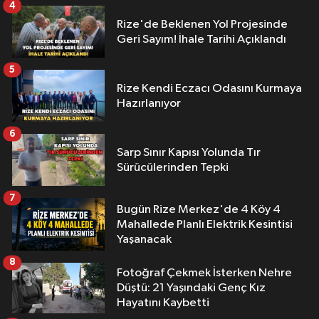
4
Rize'de Beklenen Yol Projesinde
Geri Sayım! İhale Tarihi Açıklandı
5
Rize Kendi Eczacı Odasını Kurmaya
Hazırlanıyor
6
Sarp Sınır Kapısı Yolunda Tır
Sürücülerinden Tepki
7
Bugün Rize Merkez'de 4 Köy 4
Mahallede Planlı Elektrik Kesintisi
Yaşanacak
8
Fotoğraf Çekmek İsterken Nehre
Düştü: 21 Yaşındaki Genç Kız
Hayatını Kaybetti