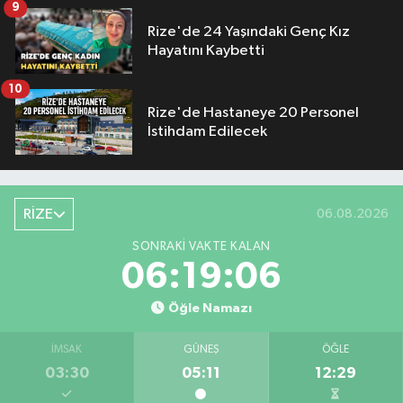
9
Rize'de 24 Yaşındaki Genç Kız
Hayatını Kaybetti
10
Rize'de Hastaneye 20 Personel
İstihdam Edilecek
RİZE
06.08.2026
SONRAKI VAKTE KALAN
06:19:05
Öğle Namazı
İMSAK
GÜNEŞ
ÖĞLE
03:30
05:11
12:29