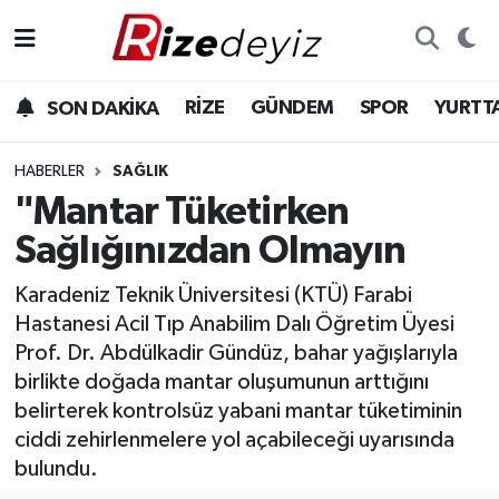
Spor
Rize Nöbetçi Eczaneler
RİZE
GÜNDEM
SPOR
YURTT
SON DAKİKA
Gündem
Rize Hava Durumu
HABERLER
SAĞLIK
Yurttan Haberler
Rize Trafik Yoğunluk Haritası
"Mantar Tüketirken
Sağlığınızdan Olmayın
Ekonomi
Süper Lig Puan Durumu ve Fikstür
Karadeniz Teknik Üniversitesi (KTÜ) Farabi
Teknoloji
Tüm Manşetler
Hastanesi Acil Tıp Anabilim Dalı Öğretim Üyesi
Prof. Dr. Abdülkadir Gündüz, bahar yağışlarıyla
Sağlık
Son Dakika Haberleri
birlikte doğada mantar oluşumunun arttığını
belirterek kontrolsüz yabani mantar tüketiminin
Haber Arşivi
ciddi zehirlenmelere yol açabileceği uyarısında
bulundu.