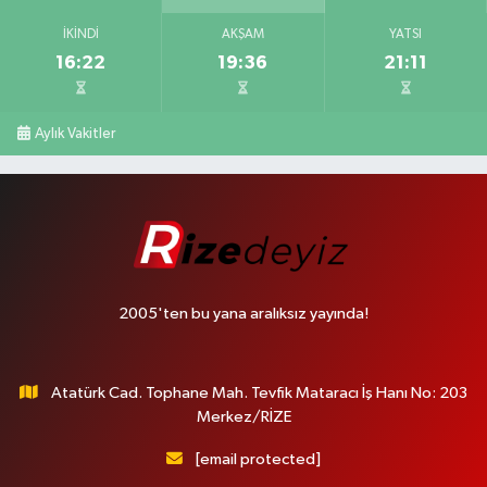
İKINDI
AKŞAM
YATSI
16:22
19:36
21:11
Aylık Vakitler
2005'ten bu yana aralıksız yayında!
Atatürk Cad. Tophane Mah. Tevfik Mataracı İş Hanı No: 203
Merkez/RİZE
[email protected]