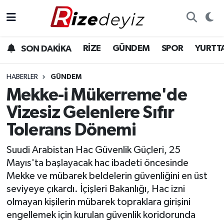
Spor
Rize Nöbetçi Eczaneler
RİZE
GÜNDEM
SPOR
YURTT
SON DAKİKA
Gündem
Rize Hava Durumu
HABERLER
GÜNDEM
Yurttan Haberler
Rize Trafik Yoğunluk Haritası
Mekke-i Mükerreme'de
Vizesiz Gelenlere Sıfır
Ekonomi
Süper Lig Puan Durumu ve Fikstür
Tolerans Dönemi
Teknoloji
Tüm Manşetler
Suudi Arabistan Hac Güvenlik Güçleri, 25
Mayıs'ta başlayacak hac ibadeti öncesinde
Sağlık
Son Dakika Haberleri
Mekke ve mübarek beldelerin güvenliğini en üst
seviyeye çıkardı. İçişleri Bakanlığı, Hac izni
Haber Arşivi
olmayan kişilerin mübarek topraklara girişini
engellemek için kurulan güvenlik koridorunda