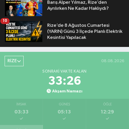
Barış Alper Yılmaz, Rize’den
Ayrılırken Ne Kadar Haklıydı?
10
Rize’de 8 Ağustos Cumartesi
(YARIN) Günü 3 İlçede Planlı Elektrik
Kesintisi Yapılacak
RİZE
08.08.2026
SONRAKI VAKTE KALAN
33:25
Akşam Namazı
İMSAK
GÜNEŞ
ÖĞLE
03:33
05:13
12:29