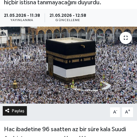
hiçbir istisna tanımayacağını duyurdu.
21.05.2026 - 11:38
21.05.2026 - 12:58
YAYINLANMA
GÜNCELLEME
Paylaş
-
+
A
A
Hac ibadetine 96 saatten az bir süre kala Suudi