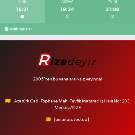
İKINDI
AKŞAM
YATSI
16:21
19:34
21:08
Aylık Vakitler
2005'ten bu yana aralıksız yayında!
Atatürk Cad. Tophane Mah. Tevfik Mataracı İş Hanı No: 203
Merkez/RİZE
[email protected]