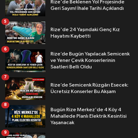
Rize'de Beklenen Yol Projesinde
Geri Sayım! İhale Tarihi Açıklandı
5
Rize'de 24 Yaşındaki Genç Kız
Hayatını Kaybetti
6
Rize’de Bugün Yapılacak Semicenk
ve Yener Çevik Konserlerinin
Saatleri Belli Oldu
7
Rize’de Semicenk Rüzgârı Esecek:
Ücretsiz Konserler Bu Akşam
8
Bugün Rize Merkez'de 4 Köy 4
Mahallede Planlı Elektrik Kesintisi
Yaşanacak
9