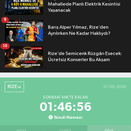
Mahallede Planlı Elektrik Kesintisi
Yaşanacak
9
Barış Alper Yılmaz, Rize’den
Ayrılırken Ne Kadar Haklıydı?
10
Rize’de Semicenk Rüzgârı Esecek:
Ücretsiz Konserler Bu Akşam
RİZE
07.08.2026
SONRAKI VAKTE KALAN
01:46:55
İkindi Namazı
İMSAK
GÜNEŞ
ÖĞLE