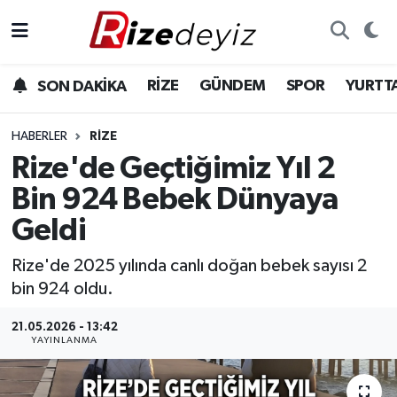
Spor
Rize Nöbetçi Eczaneler
RİZE
GÜNDEM
SPOR
YURTT
SON DAKİKA
Gündem
Rize Hava Durumu
HABERLER
RIZE
Yurttan Haberler
Rize Trafik Yoğunluk Haritası
Rize'de Geçtiğimiz Yıl 2
Bin 924 Bebek Dünyaya
Ekonomi
Süper Lig Puan Durumu ve Fikstür
Geldi
Teknoloji
Tüm Manşetler
Rize'de 2025 yılında canlı doğan bebek sayısı 2
bin 924 oldu.
Sağlık
Son Dakika Haberleri
21.05.2026 - 13:42
Haber Arşivi
YAYINLANMA