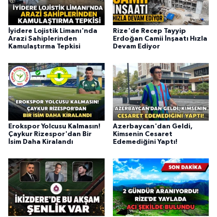
İyidere Lojistik Limanı'nda
Rize'de Recep Tayyip
Arazi Sahiplerinden
Erdoğan Camii İnşaatı Hızla
Kamulaştırma Tepkisi
Devam Ediyor
Erokspor Yolcusu Kalmasın!
Azerbaycan'dan Geldi,
Çaykur Rizespor'dan Bir
Kimsenin Cesaret
İsim Daha Kiralandı
Edemediğini Yaptı!