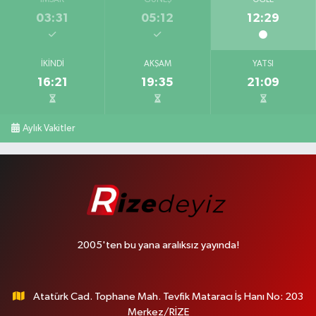
03:31
05:12
12:29
İKINDI
AKŞAM
YATSI
16:21
19:35
21:09
Aylık Vakitler
2005'ten bu yana aralıksız yayında!
Atatürk Cad. Tophane Mah. Tevfik Mataracı İş Hanı No: 203
Merkez/RİZE