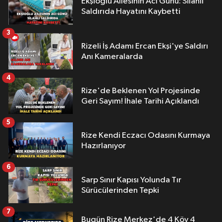
Ekşioğlu Aİlesinin Acı Günü: Silahlı
Saldırıda Hayatını Kaybetti
3
Rizeli İş Adamı Ercan Ekşi'ye Saldırı
Anı Kameralarda
4
Rize'de Beklenen Yol Projesinde
Geri Sayım! İhale Tarihi Açıklandı
5
Rize Kendi Eczacı Odasını Kurmaya
Hazırlanıyor
6
Sarp Sınır Kapısı Yolunda Tır
Sürücülerinden Tepki
7
Bugün Rize Merkez'de 4 Köy 4