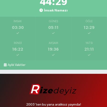
44:28
İmsak Namazı
İMSAK
GÜNEŞ
ÖĞLE
03:30
05:11
12:29
İKINDI
AKŞAM
YATSI
16:22
19:36
21:11
Aylık Vakitler
2005'ten bu yana aralıksız yayında!