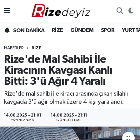
Spor
Rize Nöbetçi Eczaneler
RİZE
GÜNDEM
SPOR
YURTT
SON DAKİKA
Gündem
Rize Hava Durumu
HABERLER
RIZE
Yurttan Haberler
Rize Trafik Yoğunluk Haritası
Rize'de Mal Sahibi İle
Kiracının Kavgası Kanlı
Ekonomi
Süper Lig Puan Durumu ve Fikstür
Bitti: 3'ü Ağır 4 Yaralı
Teknoloji
Tüm Manşetler
Rize'de mal sahibi ile kiracı arasında çıkan silahlı
kavgada 3'ü ağır olmak üzere 4 kişi yaralandı.
Sağlık
Son Dakika Haberleri
14.08.2025 - 21:01
14.08.2025 - 21:11
Haber Arşivi
YAYINLANMA
GÜNCELLEME