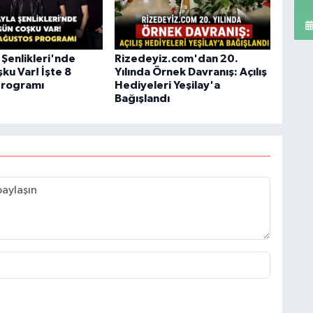
 Şenlikleri'nde
Rizedeyiz.com'dan 20.
ku Var! İşte 8
Yılında Örnek Davranış: Açılış
Programı
Hediyeleri Yeşilay'a
Bağışlandı