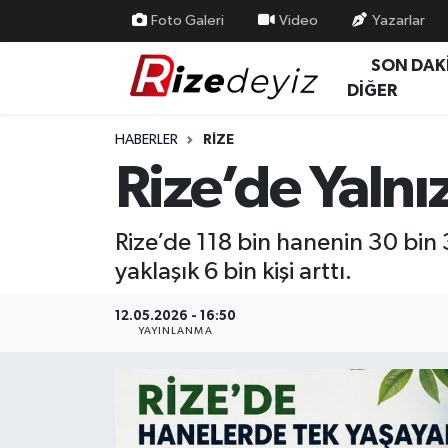
Foto Galeri
Video
Yazarlar
SON DAK
Spor
Rize Nöbetçi Eczaneler
DİĞER
Gündem
Rize Hava Durumu
HABERLER
RIZE
Rize’de Yalnı
Yurttan Haberler
Rize Trafik Yoğunluk Haritası
Ekonomi
Süper Lig Puan Durumu ve Fikstür
Rize’de 118 bin hanenin 30 bin 3
yaklaşık 6 bin kişi arttı.
Teknoloji
Tüm Manşetler
12.05.2026 - 16:50
Sağlık
Son Dakika Haberleri
YAYINLANMA
Haber Arşivi