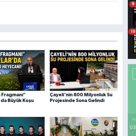
9
10
 Fragmanı"
Çayeli'nin 800 Milyonluk Su
'da Büyük Koşu
Projesinde Sona Gelindi
İM
03