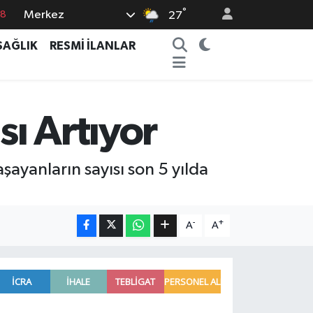
°
Merkez
18
27
18
SAĞLIK
RESMİ İLANLAR
32
38
03
sı Artıyor
14
şayanların sayısı son 5 yılda
-
+
A
A