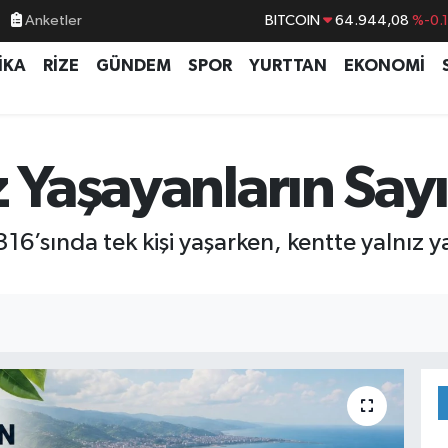
BITCOIN
64.944,08
%-0.
Anketler
DOLAR
47,7436
%0.
İKA
RİZE
GÜNDEM
SPOR
YURTTAN
EKONOMİ
EURO
55,2510
%0.
STERLİN
64,4811
%0.
GRAM ALTIN
6660.55
%0.
z Yaşayanların Sayı
BİST100
13.779
%-
16’sında tek kişi yaşarken, kentte yalnız ya