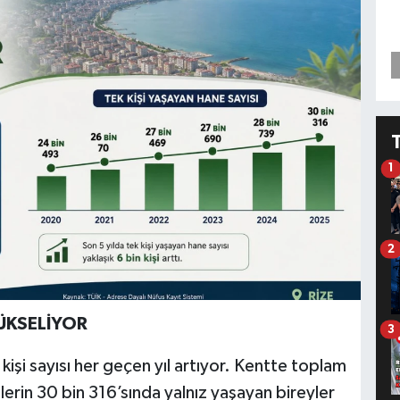
1
2
YÜKSELİYOR
3
işi sayısı her geçen yıl artıyor. Kentte toplam
lerin 30 bin 316’sında yalnız yaşayan bireyler