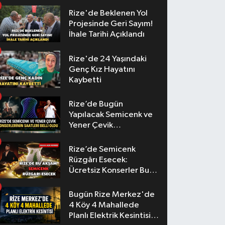
Rize'de Beklenen Yol
Projesinde Geri Sayım!
İhale Tarihi Açıklandı
Rize'de 24 Yaşındaki
Genç Kız Hayatını
Kaybetti
Rize’de Bugün
Yapılacak Semicenk ve
Yener Çevik
Konserlerinin Saatleri
Belli Oldu
Rize’de Semicenk
Rüzgârı Esecek:
Ücretsiz Konserler Bu
Akşam
Bugün Rize Merkez'de
4 Köy 4 Mahallede
Planlı Elektrik Kesintisi