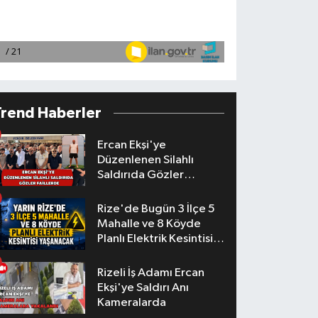
Trend Haberler
Ercan Ekşi'ye
Düzenlenen Silahlı
Saldırıda Gözler
Faillerde
Rize'de Bugün 3 İlçe 5
Mahalle ve 8 Köyde
Planlı Elektrik Kesintisi
Yaşanacak
Rizeli İş Adamı Ercan
Ekşi'ye Saldırı Anı
Kameralarda