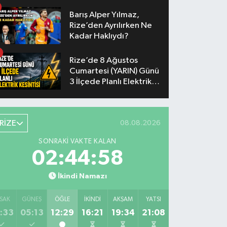
Yaşanacak
Barış Alper Yılmaz,
Rize’den Ayrılırken Ne
Kadar Haklıydı?
Rize’de 8 Ağustos
Cumartesi (YARIN) Günü
3 İlçede Planlı Elektrik
Kesintisi Yapılacak
RİZE
08.08.2026
SONRAKI VAKTE KALAN
02:44:57
İkindi Namazı
SAK
GÜNEŞ
ÖĞLE
İKINDI
AKŞAM
YATSI
:33
05:13
12:29
16:21
19:34
21:08