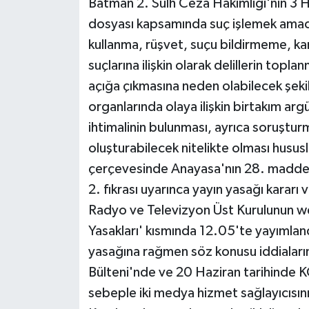
Batman 2. Sulh Ceza Hakimliği'nin 3 H
dosyası kapsamında suç işlemek amacı
kullanma, rüşvet, suçu bildirmeme, kam
suçlarına ilişkin olarak delillerin toplan
açığa çıkmasına neden olabilecek şekil
organlarında olaya ilişkin birtakım ar
ihtimalinin bulunması, ayrıca soruştur
oluşturabilecek nitelikte olması husus
çerçevesinde Anayasa'nın 28. maddesi
2. fıkrası uyarınca yayın yasağı kararı 
Radyo ve Televizyon Üst Kurulunun web
Yasakları' kısmında 12.05'te yayımlandı
yasağına rağmen söz konusu iddiaları
Bülteni'nde ve 20 Haziran tarihinde KO
sebeple iki medya hizmet sağlayıcısının