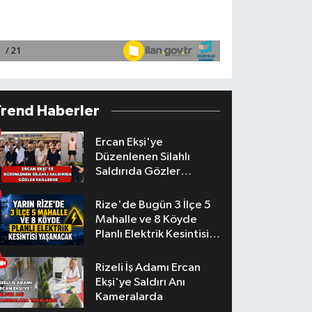
Trend Haberler
Ercan Ekşi'ye
Düzenlenen Silahlı
Saldırıda Gözler
Faillerde
Rize'de Bugün 3 İlçe 5
Mahalle ve 8 Köyde
Planlı Elektrik Kesintisi
Yaşanacak
Rizeli İş Adamı Ercan
Ekşi'ye Saldırı Anı
Kameralarda