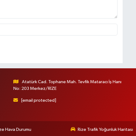
Atatürk Cad. Tophane Mah. Tevfik Mataracı İş Hanı
No: 203 Merkez/RİZE
[email protected]
ize Hava Durumu
Rize Trafik Yoğunluk Haritası