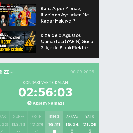
Yaşanacak
Barış Alper Yılmaz,
Rize’den Ayrılırken Ne
Kadar Haklıydı?
Rize’de 8 Ağustos
Cumartesi (YARIN) Günü
3 İlçede Planlı Elektrik
Kesintisi Yapılacak
RİZE
08.08.2026
SONRAKI VAKTE KALAN
02:56:02
Akşam Namazı
SAK
GÜNEŞ
ÖĞLE
İKINDI
AKŞAM
YATSI
:33
05:13
12:29
16:21
19:34
21:08