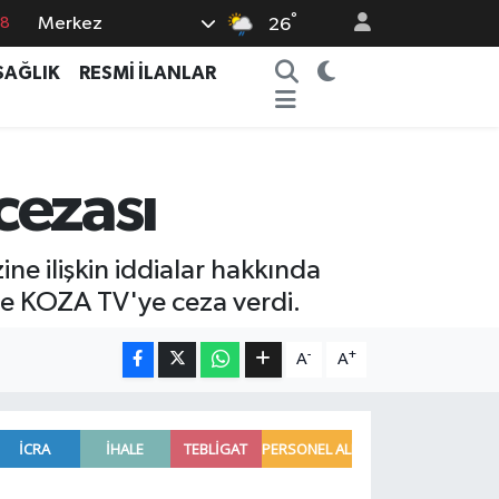
18
°
Merkez
26
18
SAĞLIK
RESMİ İLANLAR
32
38
03
cezası
14
e ilişkin iddialar hakkında
ve KOZA TV'ye ceza verdi.
-
+
A
A