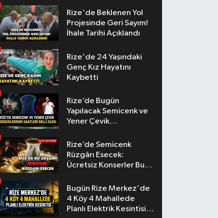
Rize'de Beklenen Yol
Projesinde Geri Sayım!
İhale Tarihi Açıklandı
Rize'de 24 Yaşındaki
Genç Kız Hayatını
Kaybetti
Rize’de Bugün
Yapılacak Semicenk ve
Yener Çevik
Konserlerinin Saatleri
Belli Oldu
Rize’de Semicenk
Rüzgârı Esecek:
Ücretsiz Konserler Bu
Akşam
Bugün Rize Merkez'de
4 Köy 4 Mahallede
Planlı Elektrik Kesintisi