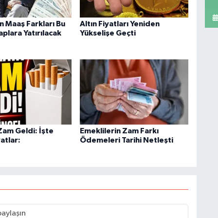
n Maaş Farkları Bu
Altın Fiyatları Yeniden
plara Yatırılacak
Yükselişe Geçti
Zam Geldi: İşte
Emeklilerin Zam Farkı
atlar:
Ödemeleri Tarihi Netleşti