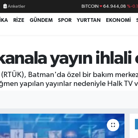
BITCOIN
64.944,08
%-0.
Anketler
DOLAR
47,7436
%0.
İKA
RİZE
GÜNDEM
SPOR
YURTTAN
EKONOMİ
EURO
55,2510
%0.
STERLİN
64,4811
%0.
GRAM ALTIN
6660.55
%0.
anala yayın ihlali 
BİST100
13.779
%-
 (RTÜK), Batman'da özel bir bakım merkezin
rağmen yapılan yayınlar nedeniyle Halk TV 