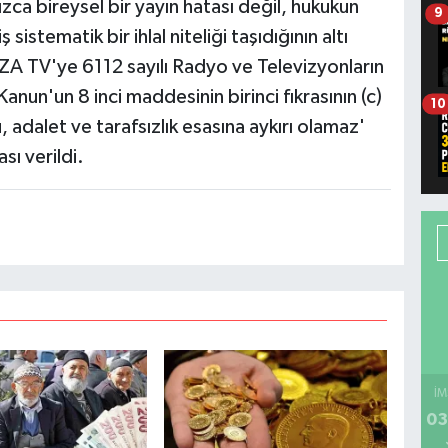
nızca bireysel bir yayın hatası değil, hukukun
9
sistematik bir ihlal niteliği taşıdığının altı
OZA TV'ye 6112 sayılı Radyo ve Televizyonların
nun'un 8 inci maddesinin birinci fıkrasının (c)
10
adalet ve tarafsızlık esasına aykırı olamaz'
sı verildi.
İM
03