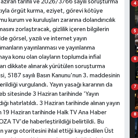
aziran tarihli ve 2026/3766 sayılı soruşturma
4
yla örgüt kurma, eziyet, görevi kötüye
u kurum ve kuruluşları zararına dolandırıcılık
masını zorlaştıracak, gizlilik içeren bilgilerin
5
de görsel, yazılı ve internet yayın
gümanların yayınlanması ve yayınlanma
maya konu olan olayların toplumda infial
6
ları dikkate alınarak yürütülen soruşturma
, 5187 sayılı Basın Kanunu'nun 3. maddesinin
verildiği vurgulandı. Yayın yasağı kararının da
7
 sitesinde 3 Haziran tarihinde 'Yayın
ğı hatırlatıldı. 3 Haziran tarihinde alınan yayın
n 19 Haziran tarihinde Halk TV Ana Haber
8
ZA TV'de haberleştirildiği belirtildi. Bu
 yargı otoritesini ihlal ettiği kaydedilen Üst