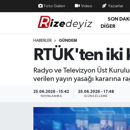
Foto Galeri
Video
Yazarlar
SON DAK
Spor
Rize Nöbetçi Eczaneler
DİĞER
Gündem
Rize Hava Durumu
HABERLER
GÜNDEM
RTÜK'ten iki k
Yurttan Haberler
Rize Trafik Yoğunluk Haritası
Ekonomi
Süper Lig Puan Durumu ve Fikstür
Radyo ve Televizyon Üst Kurulu
verilen yayın yasağı kararına 
Teknoloji
Tüm Manşetler
25.06.2026 - 15:42
25.06.2026 - 17:48
Sağlık
Son Dakika Haberleri
YAYINLANMA
GÜNCELLEME
Haber Arşivi