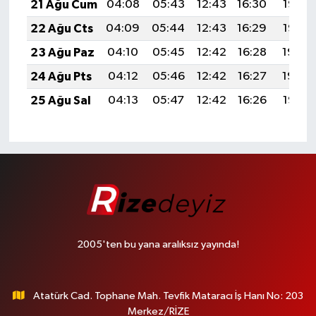
21 Ağu Cum
04:08
05:43
12:43
16:30
19:33
22 Ağu Cts
04:09
05:44
12:43
16:29
19:32
23 Ağu Paz
04:10
05:45
12:42
16:28
19:30
24 Ağu Pts
04:12
05:46
12:42
16:27
19:29
25 Ağu Sal
04:13
05:47
12:42
16:26
19:27
2005'ten bu yana aralıksız yayında!
Atatürk Cad. Tophane Mah. Tevfik Mataracı İş Hanı No: 203
Merkez/RİZE