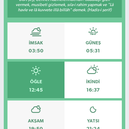
vermek, musibeti gizlemek, sıla-i rahim yapmak ve "Lâ
havle ve lâ kuvvete illâ billâh" demek. (Hadis-i şerif)
İMSAK
GÜNEŞ
03:50
05:31
ÖĞLE
İKINDI
12:45
16:37
AKŞAM
YATSI