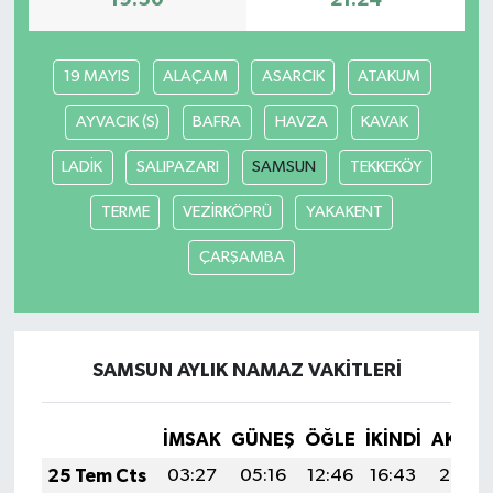
19:50
21:24
19 MAYIS
ALAÇAM
ASARCIK
ATAKUM
AYVACIK (S)
BAFRA
HAVZA
KAVAK
LADİK
SALIPAZARI
SAMSUN
TEKKEKÖY
TERME
VEZİRKÖPRÜ
YAKAKENT
ÇARŞAMBA
SAMSUN AYLIK NAMAZ VAKITLERI
İMSAK
GÜNEŞ
ÖĞLE
İKINDI
AKŞA
25 Tem Cts
03:27
05:16
12:46
16:43
20:07