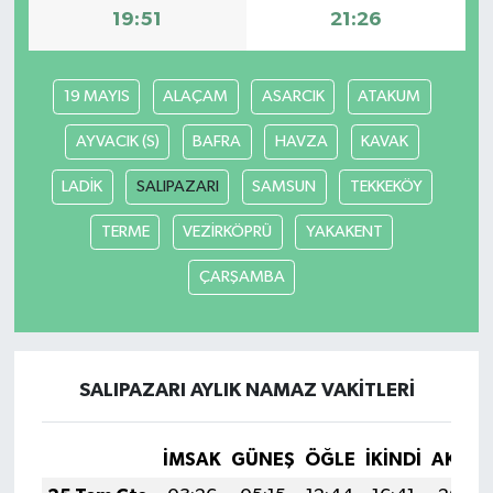
19:51
21:26
19 MAYIS
ALAÇAM
ASARCIK
ATAKUM
AYVACIK (S)
BAFRA
HAVZA
KAVAK
LADİK
SALIPAZARI
SAMSUN
TEKKEKÖY
TERME
VEZİRKÖPRÜ
YAKAKENT
ÇARŞAMBA
SALIPAZARI AYLIK NAMAZ VAKITLERI
İMSAK
GÜNEŞ
ÖĞLE
İKINDI
AKŞA