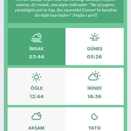
ederse, bir melek, ona şöyle nidâ eder: "Ne iyi yaptın,
yürüdüğün yol ne hoş, (bu ziyaretle) Cennet'te kendine
bir köşk hazırladın!" (Hadis-i şerif)
İMSAK
GÜNEŞ
03:44
05:26
ÖĞLE
İKINDI
12:44
16:36
AKŞAM
YATSI