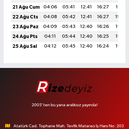
21 Ağu Cum
04:06
05:41
12:41
16:27
19:31
22 Ağu Cts
04:08
05:42
12:41
16:27
19:29
23 Ağu Paz
04:09
05:43
12:40
16:26
19:28
24 Ağu Pts
04:11
05:44
12:40
16:25
19:26
25 Ağu Sal
04:12
05:45
12:40
16:24
19:25
2005'ten bu yana aralıksız yayında!
Atatürk Cad. Tophane Mah. Tevfik Mataracı İş Hanı No: 203