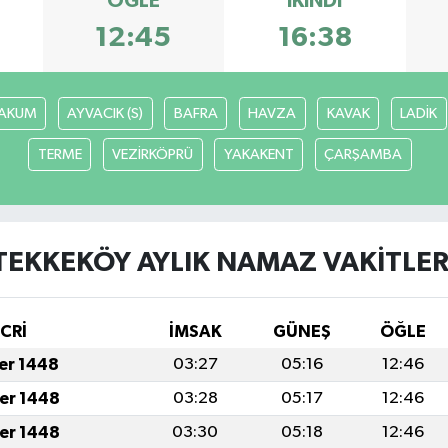
ÖĞLE
İKINDI
12:45
16:38
AKUM
AYVACIK (S)
BAFRA
HAVZA
KAVAK
LADİK
TERME
VEZİRKÖPRÜ
YAKAKENT
ÇARŞAMBA
TEKKEKÖY AYLIK NAMAZ VAKITLER
İCRİ
İMSAK
GÜNEŞ
ÖĞLE
fer 1448
03:27
05:16
12:46
fer 1448
03:28
05:17
12:46
fer 1448
03:30
05:18
12:46