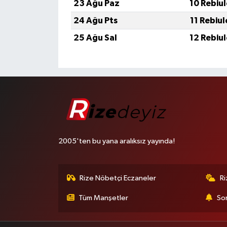
23 Ağu Paz
10 Rebiu
24 Ağu Pts
11 Rebiu
25 Ağu Sal
12 Rebiu
2005'ten bu yana aralıksız yayında!
Rize Nöbetçi Eczaneler
R
Tüm Manşetler
Son