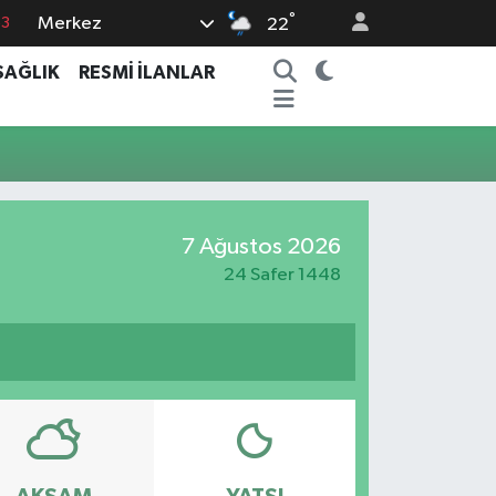
°
Merkez
63
22
0
SAĞLIK
RESMİ İLANLAR
08
0
5
0
7 Ağustos 2026
24 Safer 1448