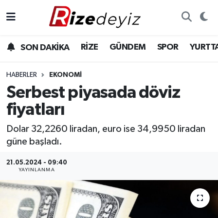
Spor
Rize Nöbetçi Eczaneler
RİZE
GÜNDEM
SPOR
YURTT
SON DAKİKA
Gündem
Rize Hava Durumu
HABERLER
EKONOMI
Yurttan Haberler
Rize Trafik Yoğunluk Haritası
Serbest piyasada döviz
fiyatları
Ekonomi
Süper Lig Puan Durumu ve Fikstür
Dolar 32,2260 liradan, euro ise 34,9950 liradan
Teknoloji
Tüm Manşetler
güne başladı.
Sağlık
Son Dakika Haberleri
21.05.2024 - 09:40
YAYINLANMA
Haber Arşivi