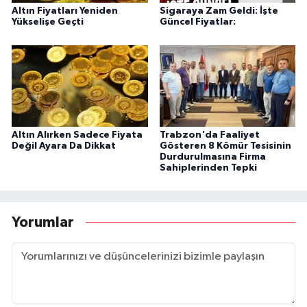
Altın Fiyatları Yeniden
Sigaraya Zam Geldi: İşte
Yükselişe Geçti
Güncel Fiyatlar:
Altın Alırken Sadece Fiyata
Trabzon'da Faaliyet
Değil Ayara Da Dikkat
Gösteren 8 Kömür Tesisinin
Durdurulmasına Firma
Sahiplerinden Tepki
Yorumlar