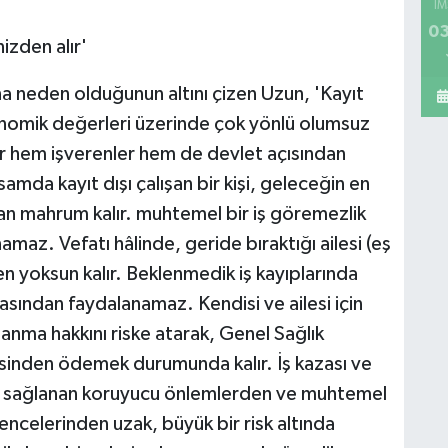
İM
03
nizden alır'
ına neden olduğunun altını çizen Uzun, 'Kayıt
onomik değerleri üzerinde çok yönlü olumsuz
r hem işverenler hem de devlet açısından
mda kayıt dışı çalışan bir kişi, geleceğin en
dan mahrum kalır. muhtemel bir iş göremezlik
maz. Vefatı hâlinde, geride bıraktığı ailesi (eş
n yoksun kalır. Beklenmedik iş kayıplarında
tasından faydalanamaz. Kendisi ve ailesi için
anma hakkını riske atarak, Genel Sağlık
esinden ödemek durumunda kalır. İş kazası ve
rak sağlanan koruyucu önlemlerden ve muhtemel
ncelerinden uzak, büyük bir risk altında