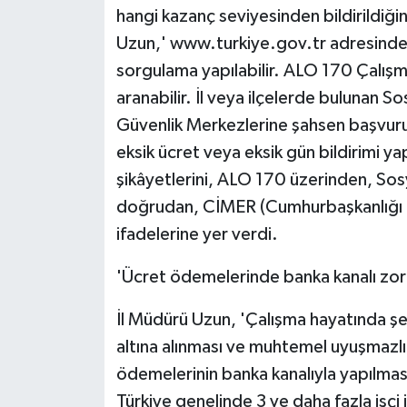
hangi kazanç seviyesinden bildirildiğin
Uzun,' www.turkiye.gov.tr adresinden,
sorgulama yapılabilir. ALO 170 Çalışm
aranabilir. İl veya ilçelerde bulunan S
Güvenlik Merkezlerine şahsen başvuru ya
eksik ücret veya eksik gün bildirimi yap
şikâyetlerini, ALO 170 üzerinden, Sosy
doğrudan, CİMER (Cumhurbaşkanlığı İle
ifadelerine yer verdi.
'Ücret ödemelerinde banka kanalı zoru
İl Müdürü Uzun, 'Çalışma hayatında şef
altına alınması ve muhtemel uyuşmazlı
ödemelerinin banka kanalıyla yapılma
Türkiye genelinde 3 ve daha fazla işçi