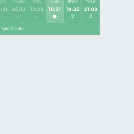
SAK
GÜNEŞ
ÖĞLE
İKINDI
AKŞAM
YATSI
:31
05:12
12:29
16:21
19:35
21:09
Aylık Vakitler