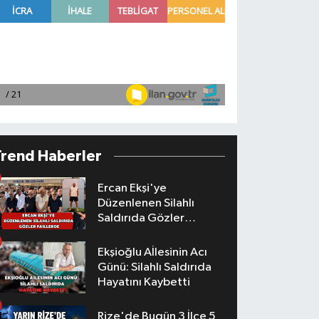
Trend Haberler
Ercan Ekşi'ye
Düzenlenen Silahlı
Saldırıda Gözler
Faillerde
Ekşioğlu Aİlesinin Acı
Günü: Silahlı Saldırıda
Hayatını Kaybetti
Rize'de Bugün 3 İlçe 5