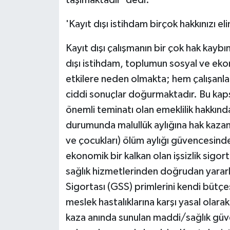
taşımaktadır' dedi.
'Kayıt dışı istihdam birçok hakkınızı eli
Kayıt dışı çalışmanın bir çok hak kayb
dışı istihdam, toplumun sosyal ve ek
etkilere neden olmakta; hem çalışanla
ciddi sonuçlar doğurmaktadır. Bu kapsa
önemli teminatı olan emeklilik hakkın
durumunda malullük aylığına hak kazana
ve çocukları) ölüm aylığı güvencesinde
ekonomik bir kalkan olan işsizlik sigor
sağlık hizmetlerinden doğrudan yararl
Sigortası (GSS) primlerini kendi bütç
meslek hastalıklarına karşı yasal ola
kaza anında sunulan maddi/sağlık güve