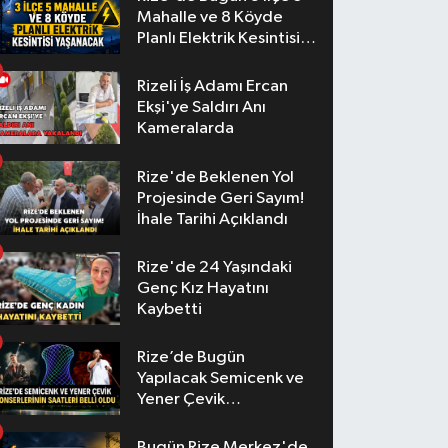
Mahalle ve 8 Köyde
Planlı Elektrik Kesintisi
Yaşanacak
Rizeli İş Adamı Ercan
Ekşi'ye Saldırı Anı
Kameralarda
Rize'de Beklenen Yol
Projesinde Geri Sayım!
İhale Tarihi Açıklandı
Rize'de 24 Yaşındaki
Genç Kız Hayatını
Kaybetti
Rize’de Bugün
Yapılacak Semicenk ve
Yener Çevik
Konserlerinin Saatleri
Belli Oldu
Bugün Rize Merkez'de