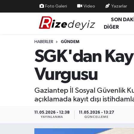
Foto Galeri
Video
Yazarlar
SON DAK
Spor
Rize Nöbetçi Eczaneler
DİĞER
Gündem
Rize Hava Durumu
HABERLER
GÜNDEM
SGK'dan Kayı
Yurttan Haberler
Rize Trafik Yoğunluk Haritası
Vurgusu
Ekonomi
Süper Lig Puan Durumu ve Fikstür
Teknoloji
Tüm Manşetler
Gaziantep İl Sosyal Güvenlik 
açıklamada kayıt dışı istihdam
Sağlık
Son Dakika Haberleri
11.05.2026 - 12:38
11.05.2026 - 13:27
Haber Arşivi
YAYINLANMA
GÜNCELLEME