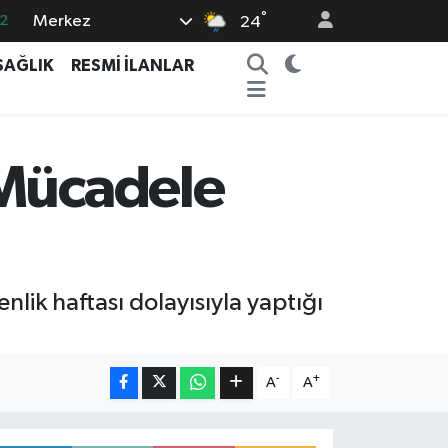
°
Merkez
7
24
7
SAĞLIK
RESMİ İLANLAR
5
2
9
 Mücadele
2
k haftası dolayısıyla yaptığı
-
+
A
A