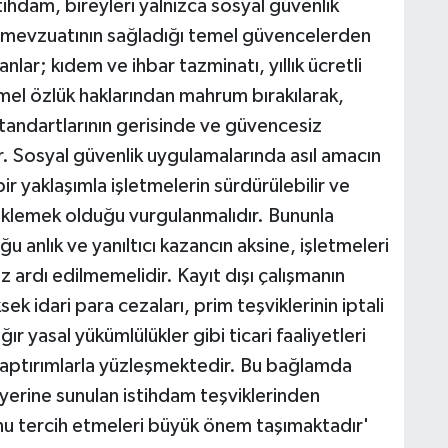
stihdam, bireyleri yalnızca sosyal güvenlik
 mevzuatının sağladığı temel güvencelerden
ar; kıdem ve ihbar tazminatı, yıllık ücretli
 temel özlük haklarından mahrum bırakılarak,
 standartlarının gerisinde ve güvencesiz
. Sosyal güvenlik uygulamalarında asıl amacın
ir yaklaşımla işletmelerin sürdürülebilir ve
klemek olduğu vurgulanmalıdır. Bununla
ğu anlık ve yanıltıcı kazancın aksine, işletmeleri
öz ardı edilmemelidir. Kayıt dışı çalışmanın
ek idari para cezaları, prim teşviklerinin iptali
 yasal yükümlülükler gibi ticari faaliyetleri
yaptırımlarla yüzleşmektedir. Bu bağlamda
 yerine sunulan istihdam teşviklerinden
nu tercih etmeleri büyük önem taşımaktadır'