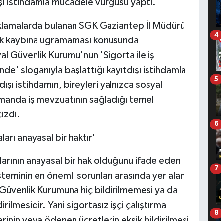
ışı istihdamla mücadele vurgusu yaptı.
çıklamalarda bulanan SGK Gaziantep İl Müdürü
4
hak kaybına uğramaması konusunda
al Güvenlik Kurumu'nun 'Sigorta ile iş
e' sloganıyla başlattığı kayıtdışı istihdamla
5
ı istihdamın, bireyleri yalnızca sosyal
manda iş mevzuatının sağladığı temel
izdi.
6
aları anayasal bir haktır'
malarının anayasal bir hak olduğunu ifade eden
7
steminin en önemli sorunları arasında yer alan
l Güvenlik Kurumuna hiç bildirilmemesi ya da
irilmesidir. Yani sigortasız işçi çalıştırma
8
inin veya ödenen ücretlerin eksik bildirilmesi