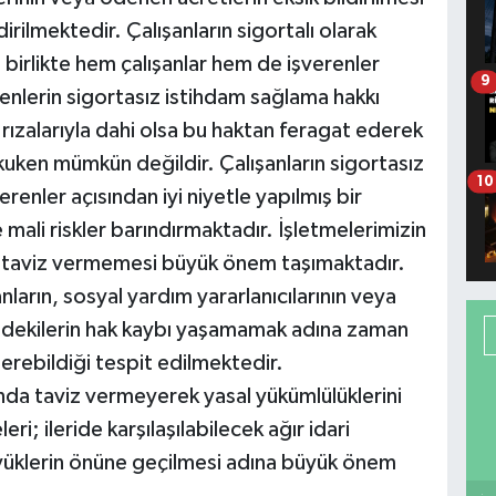
irilmektedir. Çalışanların sigortalı olarak
a birlikte hem çalışanlar hem de işverenler
9
renlerin sigortasız istihdam sağlama hakkı
 rızalarıyla dahi olsa bu haktan feragat ederek
kuken mümkün değildir. Çalışanların sigortasız
10
erenler açısından iyi niyetle yapılmış bir
 mali riskler barındırmaktadır. İşletmelerimizin
n taviz vermemesi büyük önem taşımaktadır.
anların, sosyal yardım yararlanıcılarının veya
ndekilerin hak kaybı yaşamamak adına zaman
erebildiği tespit edilmektedir.
sında taviz vermeyerek yasal yükümlülüklerini
ri; ileride karşılaşılabilecek ağır idari
yüklerin önüne geçilmesi adına büyük önem