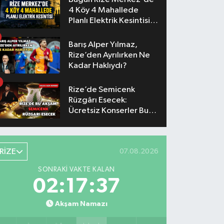
4 Köy 4 Mahallede
Planlı Elektrik Kesintisi
Yaşanacak
Barış Alper Yılmaz,
Rize’den Ayrılırken Ne
Kadar Haklıydı?
Rize’de Semicenk
Rüzgârı Esecek:
Ücretsiz Konserler Bu
Akşam
RİZE
07.08.2026
SONRAKI VAKTE KALAN
02:17:36
Akşam Namazı