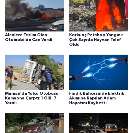
Alevlere Teslim Olan
Korkunç Petshop Yangını:
Otomobilde Can Verdi
Çok Sayıda Hayvan Telef
Oldu
Manisa'da Yolcu Otobüsü
Fındık Bahçesinde Elektrik
Kamyona Çarptı: 1 Ölü, 7
Akımına Kapılan Adam
Yaralı
Hayatını Kaybetti