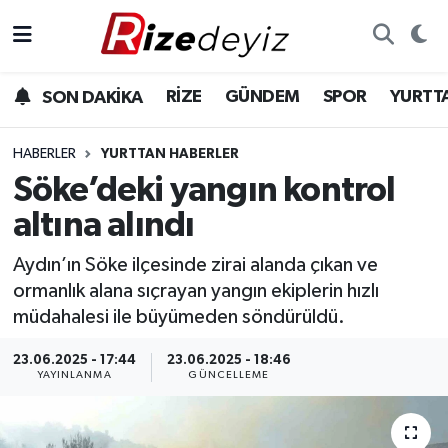
Spor
Rize Nöbetçi Eczaneler
RİZE
GÜNDEM
SPOR
YURTT
SON DAKİKA
Gündem
Rize Hava Durumu
HABERLER
YURTTAN HABERLER
Yurttan Haberler
Rize Namaz Vakitleri
Söke’deki yangın kontrol
altına alındı
Ekonomi
Rize Trafik Yoğunluk Haritası
Aydın’ın Söke ilçesinde zirai alanda çıkan ve
Teknoloji
Süper Lig Puan Durumu ve Fikstür
ormanlık alana sıçrayan yangın ekiplerin hızlı
müdahalesi ile büyümeden söndürüldü.
Sağlık
Tüm Manşetler
23.06.2025 - 17:44
23.06.2025 - 18:46
YAYINLANMA
GÜNCELLEME
Son Dakika Haberleri
Haber Arşivi