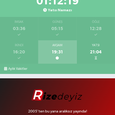
01:12:18
Yatsı Namazı
İMSAK
GÜNEŞ
ÖĞLE
03:36
05:15
12:28
İKINDI
AKŞAM
YATSI
16:20
19:31
21:04
Aylık Vakitler
2005'ten bu yana aralıksız yayında!