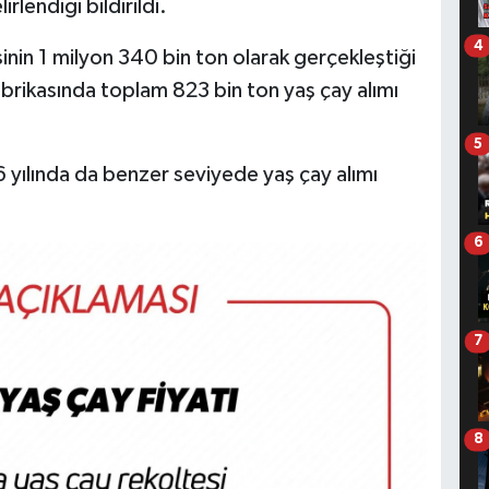
rlendiği bildirildi.
4
inin 1 milyon 340 bin ton olarak gerçekleştiği
abrikasında toplam 823 bin ton yaş çay alımı
5
 yılında da benzer seviyede yaş çay alımı
6
7
8