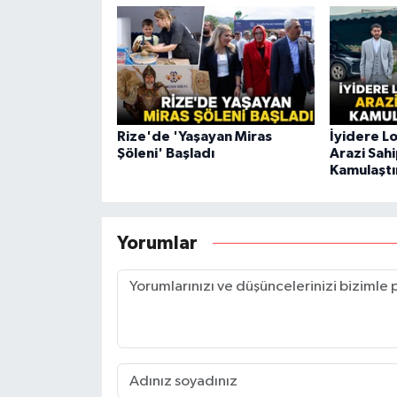
Rize'de 'Yaşayan Miras
İyidere Lo
Şöleni' Başladı
Arazi Sah
Kamulaştı
Yorumlar