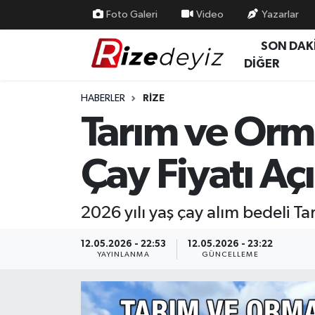
Foto Galeri
Video
Yazarlar
SON DAK
Spor
Rize Nöbetçi Eczaneler
DİĞER
Gündem
Rize Hava Durumu
HABERLER
RIZE
Tarım ve Orm
Yurttan Haberler
Rize Trafik Yoğunluk Haritası
Çay Fiyatı Aç
Ekonomi
Süper Lig Puan Durumu ve Fikstür
Teknoloji
Tüm Manşetler
2026 yılı yaş çay alım bedeli 
Sağlık
Son Dakika Haberleri
12.05.2026 - 22:53
12.05.2026 - 23:22
YAYINLANMA
GÜNCELLEME
Haber Arşivi