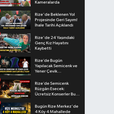
Kameralarda
Rize'de Beklenen Yol
Projesinde Geri Sayım!
İhale Tarihi Açıklandı
Rize'de 24 Yaşındaki
Genç Kız Hayatını
Kaybetti
Rize’de Bugün
Yapılacak Semicenk ve
Yener Çevik
Konserlerinin Saatleri
Belli Oldu
Rize’de Semicenk
Rüzgârı Esecek:
Ücretsiz Konserler Bu
Akşam
Bugün Rize Merkez'de
4 Köy 4 Mahallede