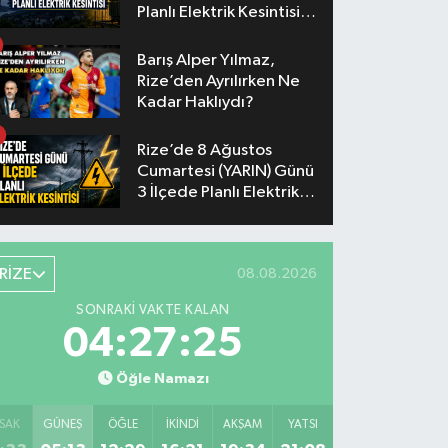
Planlı Elektrik Kesintisi
Yaşanacak
Barış Alper Yılmaz,
Rize’den Ayrılırken Ne
Kadar Haklıydı?
Rize’de 8 Ağustos
Cumartesi (YARIN) Günü
3 İlçede Planlı Elektrik
Kesintisi Yapılacak
RİZE
08.08.2026
SONRAKI VAKTE KALAN
04:27:24
Öğle Namazı
SAK
GÜNEŞ
ÖĞLE
İKINDI
AKŞAM
YATSI