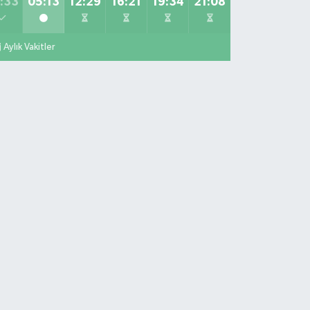
:33
05:13
12:29
16:21
19:34
21:08
Aylık Vakitler