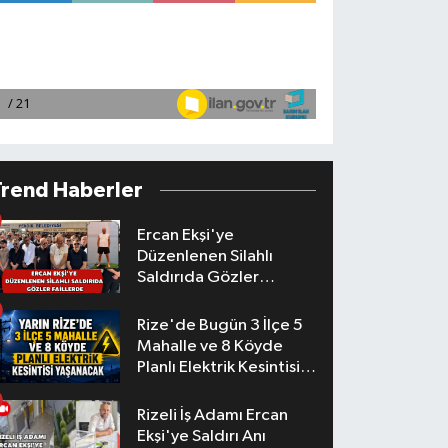
Trend Haberler
Ercan Ekşi'ye
Düzenlenen Silahlı
Saldırıda Gözler
Faillerde
Rize'de Bugün 3 İlçe 5
Mahalle ve 8 Köyde
Planlı Elektrik Kesintisi
Yaşanacak
Rizeli İş Adamı Ercan
Ekşi'ye Saldırı Anı