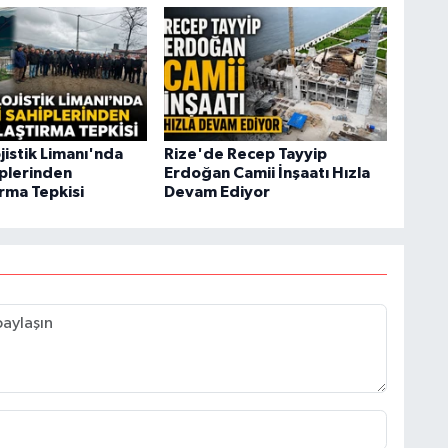
jistik Limanı'nda
Rize'de Recep Tayyip
iplerinden
Erdoğan Camii İnşaatı Hızla
rma Tepkisi
Devam Ediyor