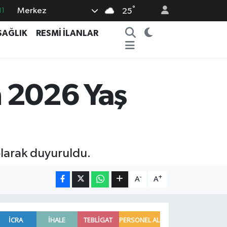
11
°
Merkez
25
18
SAĞLIK
RESMİ İLANLAR
32
38
03
n 2026 Yaş
14
olarak duyuruldu.
-
+
A
A