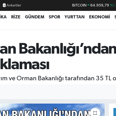
BITCOIN
64.959,79
%1.
Anketler
DOLAR
47,7436
%0.
İKA
RİZE
GÜNDEM
SPOR
YURTTAN
EKONOMİ
EURO
55,2510
%0.
STERLİN
64,4811
%0.
GRAM ALTIN
6660.55
%0.
an Bakanlığı’nda
BİST100
13.779
%-
ıklaması
Tarım ve Orman Bakanlığı tarafından 35 TL 