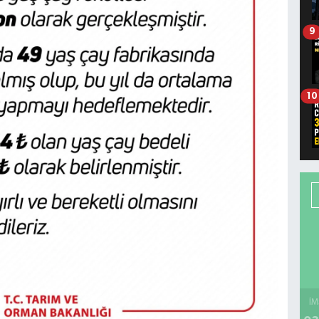
9
10
İM