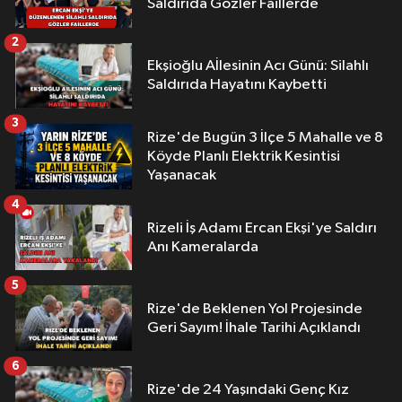
Saldırıda Gözler Faillerde
2
Ekşioğlu Aİlesinin Acı Günü: Silahlı
Saldırıda Hayatını Kaybetti
3
Rize'de Bugün 3 İlçe 5 Mahalle ve 8
Köyde Planlı Elektrik Kesintisi
Yaşanacak
4
Rizeli İş Adamı Ercan Ekşi'ye Saldırı
Anı Kameralarda
5
Rize'de Beklenen Yol Projesinde
Geri Sayım! İhale Tarihi Açıklandı
6
Rize'de 24 Yaşındaki Genç Kız