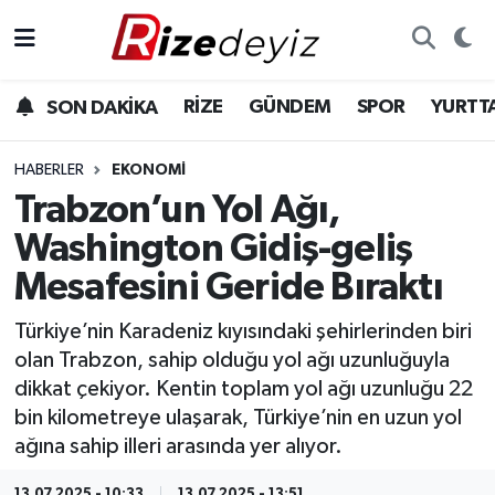
Spor
Rize Nöbetçi Eczaneler
RİZE
GÜNDEM
SPOR
YURTT
SON DAKİKA
Gündem
Rize Hava Durumu
HABERLER
EKONOMI
Yurttan Haberler
Rize Trafik Yoğunluk Haritası
Trabzon’un Yol Ağı,
Washington Gidiş-geliş
Ekonomi
Süper Lig Puan Durumu ve Fikstür
Mesafesini Geride Bıraktı
Teknoloji
Tüm Manşetler
Türkiye’nin Karadeniz kıyısındaki şehirlerinden biri
olan Trabzon, sahip olduğu yol ağı uzunluğuyla
Sağlık
Son Dakika Haberleri
dikkat çekiyor. Kentin toplam yol ağı uzunluğu 22
bin kilometreye ulaşarak, Türkiye’nin en uzun yol
Haber Arşivi
ağına sahip illeri arasında yer alıyor.
13.07.2025 - 10:33
13.07.2025 - 13:51