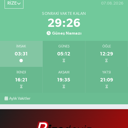
RİZE
07.08.2026
SONRAKI VAKTE KALAN
29:26
Güneş Namazı
İMSAK
GÜNEŞ
ÖĞLE
03:31
05:12
12:29
İKINDI
AKŞAM
YATSI
16:21
19:35
21:09
Aylık Vakitler