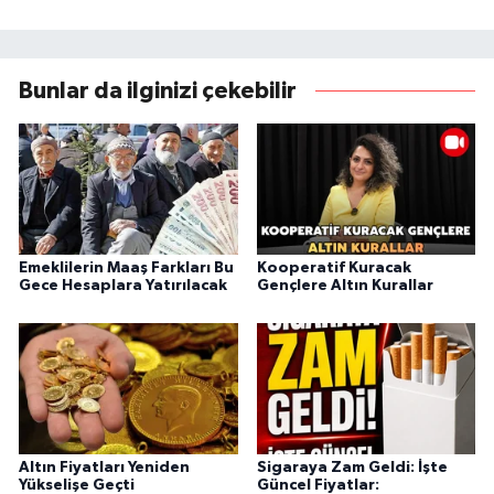
Bunlar da ilginizi çekebilir
Emeklilerin Maaş Farkları Bu
Kooperatif Kuracak
Gece Hesaplara Yatırılacak
Gençlere Altın Kurallar
Altın Fiyatları Yeniden
Sigaraya Zam Geldi: İşte
Yükselişe Geçti
Güncel Fiyatlar: