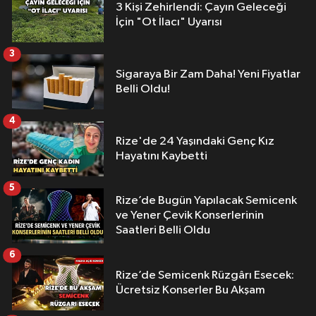
3 Kişi Zehirlendi: Çayın Geleceği
İçin "Ot İlacı" Uyarısı
3
Sigaraya Bir Zam Daha! Yeni Fiyatlar
Belli Oldu!
4
Rize'de 24 Yaşındaki Genç Kız
Hayatını Kaybetti
5
Rize’de Bugün Yapılacak Semicenk
ve Yener Çevik Konserlerinin
Saatleri Belli Oldu
6
Rize’de Semicenk Rüzgârı Esecek:
Ücretsiz Konserler Bu Akşam