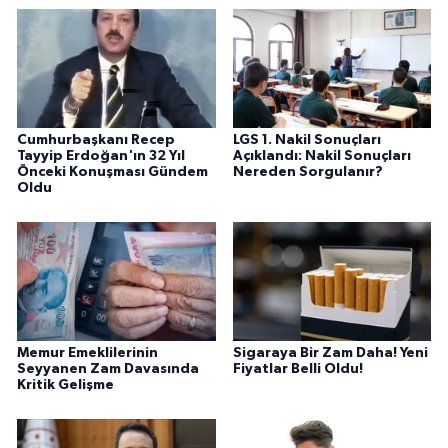
Cumhurbaşkanı Recep
LGS 1. Nakil Sonuçları
Tayyip Erdoğan'ın 32 Yıl
Açıklandı: Nakil Sonuçları
Önceki Konuşması Gündem
Nereden Sorgulanır?
Oldu
Memur Emeklilerinin
Sigaraya Bir Zam Daha! Yeni
Seyyanen Zam Davasında
Fiyatlar Belli Oldu!
Kritik Gelişme