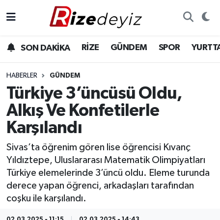
Spor
Rize Nöbetçi Eczaneler
RİZE
GÜNDEM
SPOR
YURTT
SON DAKİKA
Gündem
Rize Hava Durumu
HABERLER
GÜNDEM
Yurttan Haberler
Rize Namaz Vakitleri
Türkiye 3’üncüsü Oldu,
Alkış Ve Konfetilerle
Ekonomi
Rize Trafik Yoğunluk Haritası
Karşılandı
Teknoloji
Süper Lig Puan Durumu ve Fikstür
Sivas’ta öğrenim gören lise öğrencisi Kıvanç
Yıldıztepe, Uluslararası Matematik Olimpiyatları
Sağlık
Tüm Manşetler
Türkiye elemelerinde 3’üncü oldu. Eleme turunda
derece yapan öğrenci, arkadaşları tarafından
Son Dakika Haberleri
coşku ile karşılandı.
Haber Arşivi
02.03.2025 - 11:15
02.03.2025 - 14:43