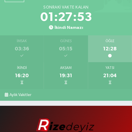
SONRAKI VAKTE KALAN
01:27:53
İkindi Namazı
İMSAK
GÜNEŞ
ÖĞLE
03:36
05:15
12:28
İKINDI
AKŞAM
YATSI
16:20
19:31
21:04
Aylık Vakitler