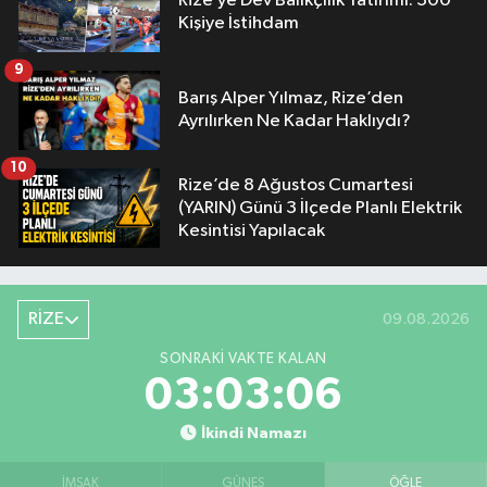
Rize’ye Dev Balıkçılık Yatırımı: 300
Kişiye İstihdam
9
Barış Alper Yılmaz, Rize’den
Ayrılırken Ne Kadar Haklıydı?
10
Rize’de 8 Ağustos Cumartesi
(YARIN) Günü 3 İlçede Planlı Elektrik
Kesintisi Yapılacak
RİZE
09.08.2026
SONRAKI VAKTE KALAN
03:03:05
İkindi Namazı
İMSAK
GÜNEŞ
ÖĞLE