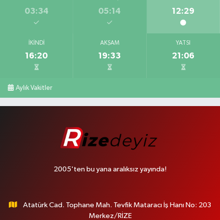
03:34
05:14
12:29
İKINDI
AKŞAM
YATSI
16:20
19:33
21:06
Aylık Vakitler
2005'ten bu yana aralıksız yayında!
Atatürk Cad. Tophane Mah. Tevfik Mataracı İş Hanı No: 203
Merkez/RİZE