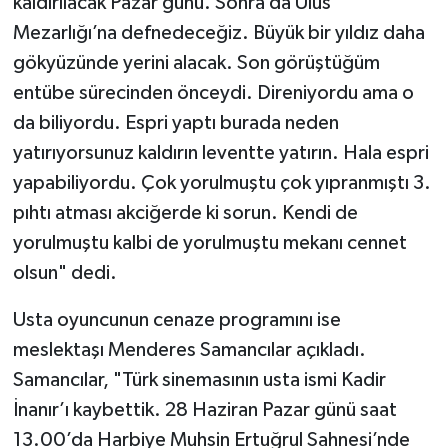
kaldırılacak Pazar günü. Sonra da Ulus
Mezarlığı’na defnedeceğiz. Büyük bir yıldız daha
gökyüzünde yerini alacak. Son görüştüğüm
entübe sürecinden önceydi. Direniyordu ama o
da biliyordu. Espri yaptı burada neden
yatırıyorsunuz kaldırın leventte yatırın. Hala espri
yapabiliyordu. Çok yorulmuştu çok yıpranmıştı 3.
pıhtı atması akciğerde ki sorun. Kendi de
yorulmuştu kalbi de yorulmuştu mekanı cennet
olsun" dedi.
Usta oyuncunun cenaze programını ise
meslektaşı Menderes Samancılar açıkladı.
Samancılar, "Türk sinemasının usta ismi Kadir
İnanır’ı kaybettik. 28 Haziran Pazar günü saat
13.00’da Harbiye Muhsin Ertuğrul Sahnesi’nde