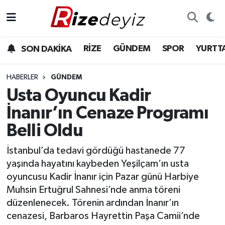
Spor
Rize Nöbetçi Eczaneler
RİZE
GÜNDEM
SPOR
YURTT
SON DAKİKA
Gündem
Rize Hava Durumu
HABERLER
GÜNDEM
Yurttan Haberler
Rize Trafik Yoğunluk Haritası
Usta Oyuncu Kadir
İnanır’ın Cenaze Programı
Ekonomi
Süper Lig Puan Durumu ve Fikstür
Belli Oldu
Teknoloji
Tüm Manşetler
İstanbul’da tedavi gördüğü hastanede 77
yaşında hayatını kaybeden Yeşilçam’ın usta
Sağlık
Son Dakika Haberleri
oyuncusu Kadir İnanır için Pazar günü Harbiye
Muhsin Ertuğrul Sahnesi’nde anma töreni
Haber Arşivi
düzenlenecek. Törenin ardından İnanır’ın
cenazesi, Barbaros Hayrettin Paşa Camii’nde