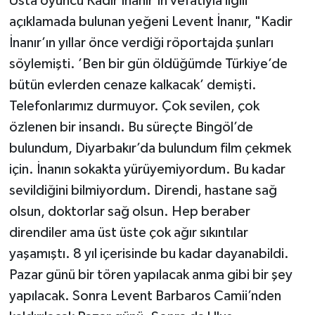
Usta oyuncu Kadir İnanır’ın vefatıyla ilgili
açıklamada bulunan yeğeni Levent İnanır, "Kadir
İnanır’ın yıllar önce verdiği röportajda şunları
söylemişti. ’Ben bir gün öldüğümde Türkiye’de
bütün evlerden cenaze kalkacak’ demişti.
Telefonlarımız durmuyor. Çok sevilen, çok
özlenen bir insandı. Bu süreçte Bingöl’de
bulundum, Diyarbakır’da bulundum film çekmek
için. İnanın sokakta yürüyemiyordum. Bu kadar
sevildiğini bilmiyordum. Direndi, hastane sağ
olsun, doktorlar sağ olsun. Hep beraber
direndiler ama üst üste çok ağır sıkıntılar
yaşamıştı. 8 yıl içerisinde bu kadar dayanabildi.
Pazar günü bir tören yapılacak anma gibi bir şey
yapılacak. Sonra Levent Barbaros Camii’nden