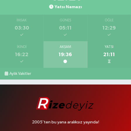
Yatsı Namazı
İMSAK
GÜNEŞ
ÖĞLE
03:30
05:11
12:29
İKINDI
AKŞAM
YATSI
16:22
19:36
21:11
Aylık Vakitler
2005'ten bu yana aralıksız yayında!