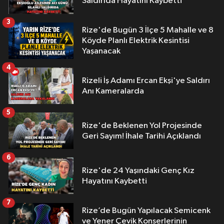
Saldırıda Hayatını Kaybetti
3
Rize'de Bugün 3 İlçe 5 Mahalle ve 8
Köyde Planlı Elektrik Kesintisi
Yaşanacak
4
Rizeli İş Adamı Ercan Ekşi'ye Saldırı
Anı Kameralarda
5
Rize'de Beklenen Yol Projesinde
Geri Sayım! İhale Tarihi Açıklandı
6
Rize'de 24 Yaşındaki Genç Kız
Hayatını Kaybetti
7
Rize’de Bugün Yapılacak Semicenk
ve Yener Çevik Konserlerinin