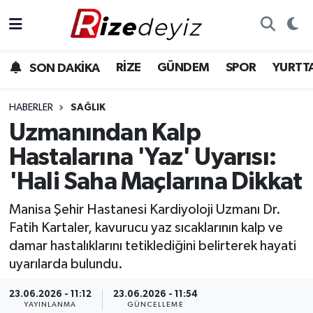
Spor
Rize Nöbetçi Eczaneler
RİZE
GÜNDEM
SPOR
YURTT
SON DAKİKA
Gündem
Rize Hava Durumu
HABERLER
SAĞLIK
Yurttan Haberler
Rize Trafik Yoğunluk Haritası
Uzmanından Kalp
Hastalarına 'Yaz' Uyarısı:
Ekonomi
Süper Lig Puan Durumu ve Fikstür
'Hali Saha Maçlarına Dikkat
Teknoloji
Tüm Manşetler
Manisa Şehir Hastanesi Kardiyoloji Uzmanı Dr.
Fatih Kartaler, kavurucu yaz sıcaklarının kalp ve
Sağlık
Son Dakika Haberleri
damar hastalıklarını tetiklediğini belirterek hayati
uyarılarda bulundu.
Haber Arşivi
23.06.2026 - 11:12
23.06.2026 - 11:54
YAYINLANMA
GÜNCELLEME