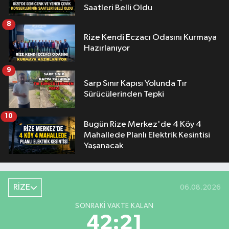
Saatleri Belli Oldu
8
Rize Kendi Eczacı Odasını Kurmaya
Hazırlanıyor
9
Sarp Sınır Kapısı Yolunda Tır
Sürücülerinden Tepki
10
Bugün Rize Merkez'de 4 Köy 4
Mahallede Planlı Elektrik Kesintisi
Yaşanacak
RİZE
06.08.2026
SONRAKI VAKTE KALAN
42:21