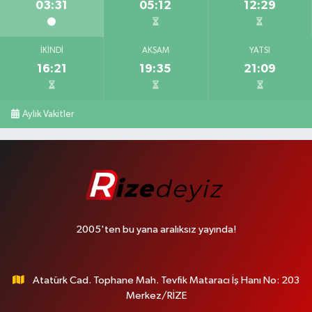
03:31
05:12
12:29
İKINDI
AKŞAM
YATSI
16:21
19:35
21:09
Aylık Vakitler
2005'ten bu yana aralıksız yayında!
Atatürk Cad. Tophane Mah. Tevfik Mataracı İş Hanı No: 203
Merkez/RİZE