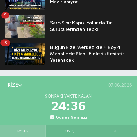
Hazırlanıyor
9
Sarp Sınır Kapısı Yolunda Tır
Sürücülerinden Tepki
10
Bugün Rize Merkez'de 4 Köy 4
Mahallede Planlı Elektrik Kesintisi
Yaşanacak
RİZE
07.08.2026
SONRAKI VAKTE KALAN
24:35
Güneş Namazı
İMSAK
GÜNEŞ
ÖĞLE