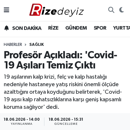
Spor
Rize Nöbetçi Eczaneler
RİZE
GÜNDEM
SPOR
YURTT
SON DAKİKA
Gündem
Rize Hava Durumu
HABERLER
SAĞLIK
Yurttan Haberler
Rize Trafik Yoğunluk Haritası
Profesör Açıkladı: 'Covid-
19 Aşıları Temiz Çıktı
Ekonomi
Süper Lig Puan Durumu ve Fikstür
19 aşılarının kalp krizi, felç ve kalp hastalığı
Teknoloji
Tüm Manşetler
nedeniyle hastaneye yatış riskini önemli ölçüde
azalttığını ortaya koyduğunu belirterek, 'Covid-
Sağlık
Son Dakika Haberleri
19 aşısı kalp rahatsızlıklarına karşı geniş kapsamlı
koruma sağlıyor' dedi.
Haber Arşivi
18.06.2026 - 14:00
18.06.2026 - 15:31
YAYINLANMA
GÜNCELLEME