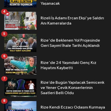
Yaşanacak
4
Rizeli İş Adamı Ercan Ekşi'ye Saldırı
Anı Kameralarda
5
Rize'de Beklenen Yol Projesinde
Geri Sayım! İhale Tarihi Açıklandı
6
Rize'de 24 Yaşındaki Genç Kız
Hayatını Kaybetti
7
Rize’de Bugün Yapılacak Semicenk
ve Yener Çevik Konserlerinin
Saatleri Belli Oldu
8
Rize Kendi Eczacı Odasını Kurmaya