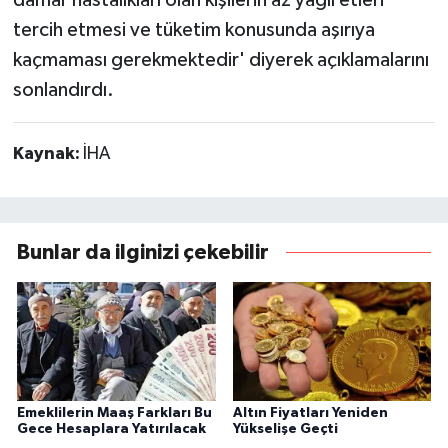
tercih etmesi ve tüketim konusunda aşırıya
kaçmaması gerekmektedir' diyerek açıklamalarını
sonlandırdı.
Kaynak:
İHA
Bunlar da ilginizi çekebilir
Emeklilerin Maaş Farkları Bu
Altın Fiyatları Yeniden
Gece Hesaplara Yatırılacak
Yükselişe Geçti