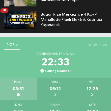
10
Bugün Rize Merkez'de 4 Köy 4
Mahallede Planlı Elektrik Kesintisi
Yaşanacak
RİZE
07.08.2026
SONRAKI VAKTE KALAN
22:33
Güneş Namazı
İMSAK
GÜNEŞ
ÖĞLE
03:31
05:12
12:29
İKINDI
AKŞAM
YATSI