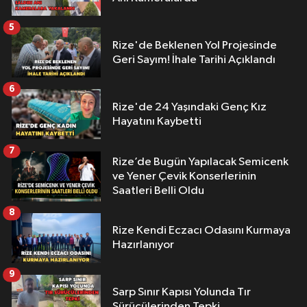
5
Rize'de Beklenen Yol Projesinde
Geri Sayım! İhale Tarihi Açıklandı
6
Rize'de 24 Yaşındaki Genç Kız
Hayatını Kaybetti
7
Rize’de Bugün Yapılacak Semicenk
ve Yener Çevik Konserlerinin
Saatleri Belli Oldu
8
Rize Kendi Eczacı Odasını Kurmaya
Hazırlanıyor
9
Sarp Sınır Kapısı Yolunda Tır
Sürücülerinden Tepki