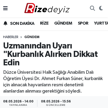
Spor
Rize Nöbetçi Eczaneler
RİZE
GÜNDEM
SPOR
YURTT
SON DAKİKA
Gündem
Rize Hava Durumu
HABERLER
GÜNDEM
Yurttan Haberler
Rize Trafik Yoğunluk Haritası
Uzmanından Uyarı
"Kurbanlık Alırken Dikkat
Ekonomi
Süper Lig Puan Durumu ve Fikstür
Edin
Teknoloji
Tüm Manşetler
Düzce Üniversitesi Halk Sağlığı Anabilim Dalı
Öğretim Üyesi Dr. Ahmet Furkan Süner, kurbanlık
Sağlık
Son Dakika Haberleri
için alınacak hayvanların resmi denetimli
alanlardan alınması gerektiğini söyledi.
Haber Arşivi
08.05.2026 - 14:00
08.05.2026 - 15:56
YAYINLANMA
GÜNCELLEME