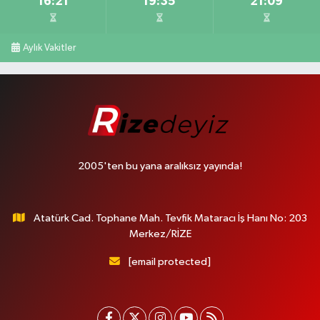
16:21
19:35
21:09
Aylık Vakitler
2005'ten bu yana aralıksız yayında!
Atatürk Cad. Tophane Mah. Tevfik Mataracı İş Hanı No: 203
Merkez/RİZE
[email protected]