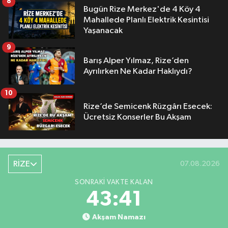
8
Bugün Rize Merkez'de 4 Köy 4
Mahallede Planlı Elektrik Kesintisi
Yaşanacak
9
Barış Alper Yılmaz, Rize’den
Ayrılırken Ne Kadar Haklıydı?
10
Rize’de Semicenk Rüzgârı Esecek:
Ücretsiz Konserler Bu Akşam
RİZE
07.08.2026
SONRAKI VAKTE KALAN
43:41
Akşam Namazı