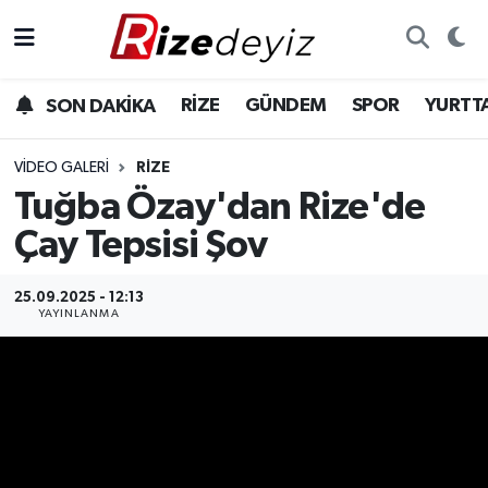
Spor
Rize Nöbetçi Eczaneler
RİZE
GÜNDEM
SPOR
YURTT
SON DAKİKA
Gündem
Rize Hava Durumu
VIDEO GALERI
RIZE
Yurttan Haberler
Rize Trafik Yoğunluk Haritası
Tuğba Özay'dan Rize'de
Çay Tepsisi Şov
Ekonomi
Süper Lig Puan Durumu ve Fikstür
25.09.2025 - 12:13
Teknoloji
Tüm Manşetler
YAYINLANMA
Sağlık
Son Dakika Haberleri
Haber Arşivi