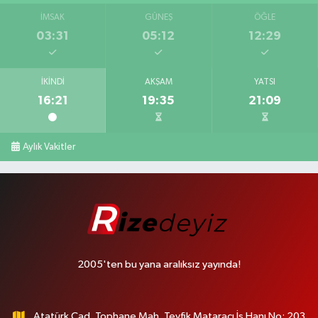
İMSAK
GÜNEŞ
ÖĞLE
03:31
05:12
12:29
İKINDI
AKŞAM
YATSI
16:21
19:35
21:09
Aylık Vakitler
2005'ten bu yana aralıksız yayında!
Atatürk Cad. Tophane Mah. Tevfik Mataracı İş Hanı No: 203