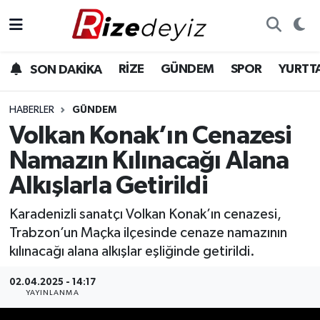
Spor
Rize Nöbetçi Eczaneler
RİZE
GÜNDEM
SPOR
YURTT
SON DAKİKA
Gündem
Rize Hava Durumu
HABERLER
GÜNDEM
Yurttan Haberler
Rize Trafik Yoğunluk Haritası
Volkan Konak’ın Cenazesi
Namazın Kılınacağı Alana
Ekonomi
Süper Lig Puan Durumu ve Fikstür
Alkışlarla Getirildi
Teknoloji
Tüm Manşetler
Karadenizli sanatçı Volkan Konak’ın cenazesi,
Trabzon’un Maçka ilçesinde cenaze namazının
Sağlık
Son Dakika Haberleri
kılınacağı alana alkışlar eşliğinde getirildi.
Haber Arşivi
02.04.2025 - 14:17
YAYINLANMA