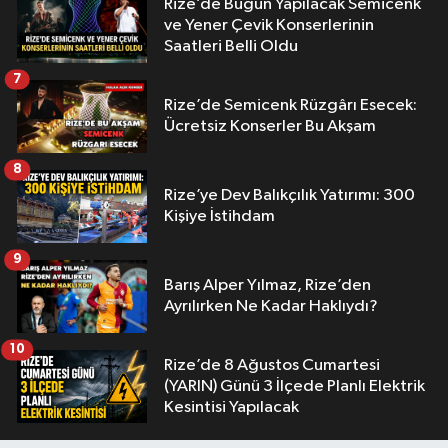
Rize’de Bugün Yapılacak Semicenk
ve Yener Çevik Konserlerinin
Saatleri Belli Oldu
7
Rize’de Semicenk Rüzgârı Esecek:
Ücretsiz Konserler Bu Akşam
8
Rize’ye Dev Balıkçılık Yatırımı: 300
Kişiye İstihdam
9
Barış Alper Yılmaz, Rize’den
Ayrılırken Ne Kadar Haklıydı?
10
Rize’de 8 Ağustos Cumartesi
(YARIN) Günü 3 İlçede Planlı Elektrik
Kesintisi Yapılacak