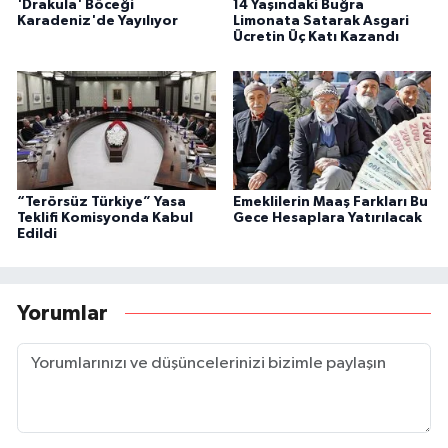
'Drakula' Böceği
14 Yaşındaki Buğra
Karadeniz'de Yayılıyor
Limonata Satarak Asgari
Ücretin Üç Katı Kazandı
“Terörsüz Türkiye” Yasa
Emeklilerin Maaş Farkları Bu
Teklifi Komisyonda Kabul
Gece Hesaplara Yatırılacak
Edildi
Yorumlar