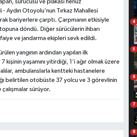
 yapan, sürücüsü ve plakası henüz
 - Aydın Otoyolu'nun Tırkaz Mahallesi
rak bariyerlere çarptı. Çarpmanın etkisiyle
4
topuna döndü. Diğer sürücülerin ihbarı
tfaiye ve jandarma ekipleri sevk edildi.
5
rülen yangının ardından yapılan ilk
kişinin yaşamını yitirdiği, 1'i ağır olmak üzere
ralılar, ambulanslarla kentteki hastanelere
6
tığı belirtilen otobüste 37 yolcu ve 3 görevlinin
 çalışmalar sürüyor.
7
8