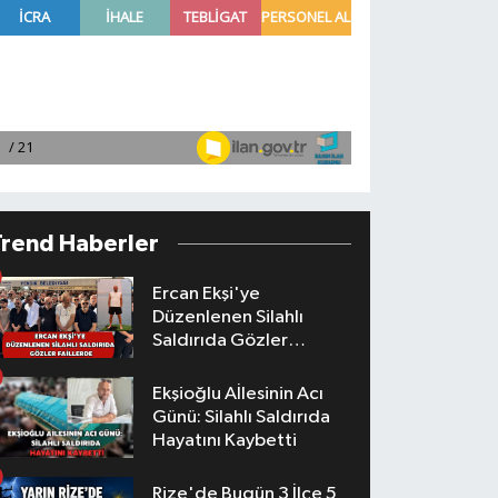
Trend Haberler
Ercan Ekşi'ye
Düzenlenen Silahlı
Saldırıda Gözler
Faillerde
Ekşioğlu Aİlesinin Acı
Günü: Silahlı Saldırıda
Hayatını Kaybetti
Rize'de Bugün 3 İlçe 5