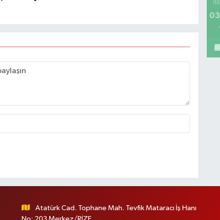
İM
03
Atatürk Cad. Tophane Mah. Tevfik Mataracı İş Hanı
No: 203 Merkez/RİZE