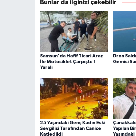
Bunlar da ilginizi çekebilir
Samsun'da Hafif Ticari Araç
Dron Sald
İle Motosiklet Çarpıştı: 1
Gemisi S
Yaralı
25 Yaşındaki Genç Kadın Eski
Çanakkale
Sevgilisi Tarafından Canice
Yapılan B
Katledildi
Yaşındaki