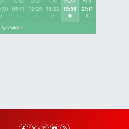
SAK
GÜNEŞ
ÖĞLE
İKINDI
AKŞAM
YATSI
:30
05:11
12:29
16:22
19:36
21:11
Aylık Vakitler