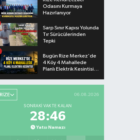
Odasını Kurmaya
Hazırlanıyor
Sarp Sınır Kapısı Yolunda
Tır Sürücülerinden
Tepki
Bugün Rize Merkez'de
4 Köy 4 Mahallede
Planlı Elektrik Kesintisi
Yaşanacak
RİZE
06.08.2026
SONRAKI VAKTE KALAN
28:46
Yatsı Namazı