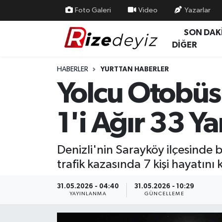
Foto Galeri
Video
Yazarlar
SON DAK
Spor
Rize Nöbetçi Eczaneler
DİĞER
Gündem
Rize Hava Durumu
HABERLER
YURTTAN HABERLER
Yolcu Otobüsü
Yurttan Haberler
Rize Trafik Yoğunluk Haritası
1'i Ağır 33 Ya
Ekonomi
Süper Lig Puan Durumu ve Fikstür
Teknoloji
Tüm Manşetler
Denizli'nin Sarayköy ilçesinde
trafik kazasında 7 kişi hayatını k
Sağlık
Son Dakika Haberleri
31.05.2026 - 04:40
31.05.2026 - 10:29
Haber Arşivi
YAYINLANMA
GÜNCELLEME