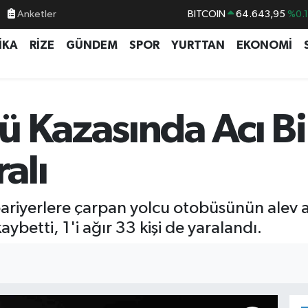
Anketler
BITCOIN
64.643,95
%0.
DOLAR
47,6006
%0.
İKA
RİZE
GÜNDEM
SPOR
YURTTAN
EKONOMİ
EURO
55,0250
%0.
STERLİN
64,2398
%0
GRAM ALTIN
6500.87
%0.
 Kazasında Acı Bi
BİST100
13.799
%7
ralı
 bariyerlere çarpan yolcu otobüsünün ale
aybetti, 1'i ağır 33 kişi de yaralandı.