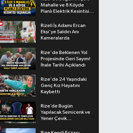
Mahalle ve 8 Köyde
Planlı Elektrik Kesintisi
Yaşanacak
Rizeli İş Adamı Ercan
Ekşi'ye Saldırı Anı
Kameralarda
Rize'de Beklenen Yol
Projesinde Geri Sayım!
İhale Tarihi Açıklandı
Rize'de 24 Yaşındaki
Genç Kız Hayatını
Kaybetti
Rize’de Bugün
Yapılacak Semicenk ve
Yener Çevik
Konserlerinin Saatleri
Belli Oldu
Rize Kendi Eczacı