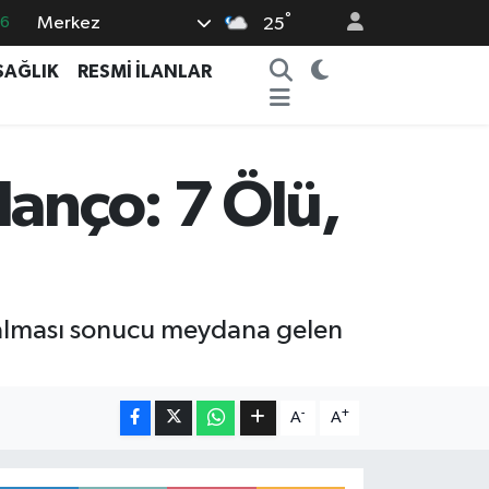
°
Merkez
16
25
06
SAĞLIK
RESMİ İLANLAR
02
.2
12
lanço: 7 Ölü,
0
v alması sonucu meydana gelen
-
+
A
A