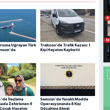
9
10
ırısına Uğrayan Türk
Trabzon'de Trafik Kazası: 1
amsun'da
Kişi Hayatını Kaybetti
'de İlaçlama
Samsun'da Yasaklı Madde
inada Zehirlenen 9
Operasyonunda 8 Kişi
 Çocuk Hayatını
Gözaltına Alındı