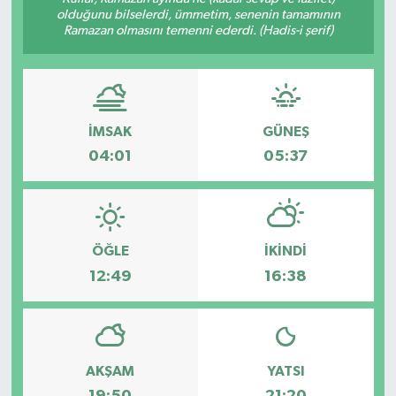
olduğunu bilselerdi, ümmetim, senenin tamamının
Ramazan olmasını temenni ederdi. (Hadis-i şerif)
İMSAK
GÜNEŞ
04:01
05:37
ÖĞLE
İKINDI
12:49
16:38
AKŞAM
YATSI