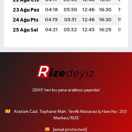
23 Ağu Paz
04:18
05:50
12:46
16:30
19:32
24 Ağu Pts
04:19
05:51
12:46
16:30
19:30
25 Ağu Sal
04:21
05:52
12:45
16:29
19:29
2005'ten bu yana aralıksız yayında!
Atatürk Cad. Tophane Mah. Tevfik Mataracı İş Hanı No: 203
Merkez/RİZE
[email protected]