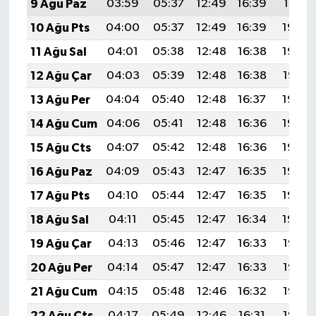
9 Ağu Paz
03:59
05:37
12:49
16:39
19:51
10 Ağu Pts
04:00
05:37
12:49
16:39
19:50
11 Ağu Sal
04:01
05:38
12:48
16:38
19:48
12 Ağu Çar
04:03
05:39
12:48
16:38
19:47
13 Ağu Per
04:04
05:40
12:48
16:37
19:46
14 Ağu Cum
04:06
05:41
12:48
16:36
19:44
15 Ağu Cts
04:07
05:42
12:48
16:36
19:43
16 Ağu Paz
04:09
05:43
12:47
16:35
19:42
17 Ağu Pts
04:10
05:44
12:47
16:35
19:40
18 Ağu Sal
04:11
05:45
12:47
16:34
19:39
19 Ağu Çar
04:13
05:46
12:47
16:33
19:38
20 Ağu Per
04:14
05:47
12:47
16:33
19:36
21 Ağu Cum
04:15
05:48
12:46
16:32
19:35
22 Ağu Cts
04:17
05:49
12:46
16:31
19:33