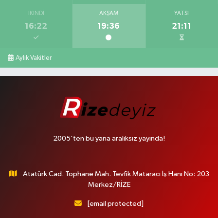
İKINDI
AKŞAM
YATSI
16:22
19:36
21:11
Aylık Vakitler
2005'ten bu yana aralıksız yayında!
Atatürk Cad. Tophane Mah. Tevfik Mataracı İş Hanı No: 203
Merkez/RİZE
[email protected]