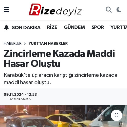
Spor
Rize Nöbetçi Eczaneler
RİZE
GÜNDEM
SPOR
YURTT
SON DAKİKA
Gündem
Rize Hava Durumu
HABERLER
YURTTAN HABERLER
Yurttan Haberler
Rize Trafik Yoğunluk Haritası
Zincirleme Kazada Maddi
Hasar Oluştu
Ekonomi
Süper Lig Puan Durumu ve Fikstür
Karabük'te üç aracın karıştığı zincirleme kazada
Teknoloji
Tüm Manşetler
maddi hasar oluştu.
Sağlık
Son Dakika Haberleri
09.11.2024 - 12:53
YAYINLANMA
Haber Arşivi