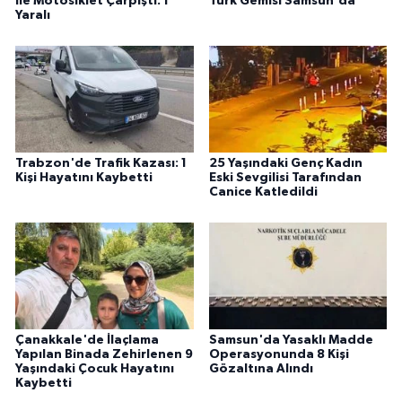
İle Motosiklet Çarpıştı: 1
Türk Gemisi Samsun'da
Yaralı
Trabzon'de Trafik Kazası: 1
25 Yaşındaki Genç Kadın
Kişi Hayatını Kaybetti
Eski Sevgilisi Tarafından
Canice Katledildi
Çanakkale'de İlaçlama
Samsun'da Yasaklı Madde
Yapılan Binada Zehirlenen 9
Operasyonunda 8 Kişi
Yaşındaki Çocuk Hayatını
Gözaltına Alındı
Kaybetti