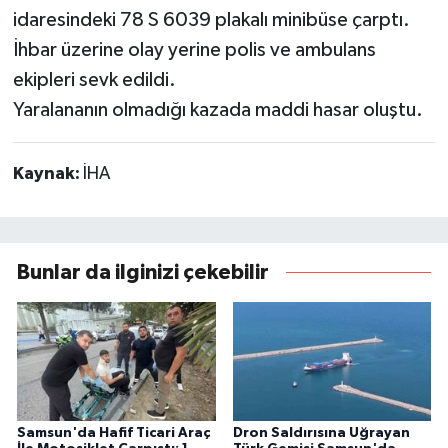
idaresindeki 78 S 6039 plakalı minibüse çarptı.
İhbar üzerine olay yerine polis ve ambulans
ekipleri sevk edildi.
Yaralananın olmadığı kazada maddi hasar oluştu.
Kaynak:
İHA
Bunlar da ilginizi çekebilir
Samsun'da Hafif Ticari Araç
Dron Saldırısına Uğrayan