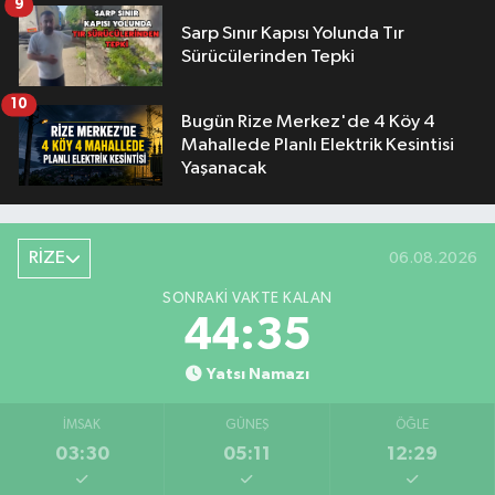
9
Sarp Sınır Kapısı Yolunda Tır
Sürücülerinden Tepki
10
Bugün Rize Merkez'de 4 Köy 4
Mahallede Planlı Elektrik Kesintisi
Yaşanacak
RİZE
06.08.2026
SONRAKI VAKTE KALAN
44:34
Yatsı Namazı
İMSAK
GÜNEŞ
ÖĞLE
03:30
05:11
12:29