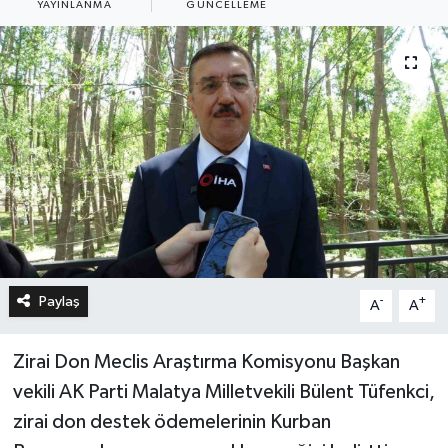
YAYINLANMA
GÜNCELLEME
Paylaş
-
+
A
A
Zirai Don Meclis Araştırma Komisyonu Başkan
vekili AK Parti Malatya Milletvekili Bülent Tüfenkci,
zirai don destek ödemelerinin Kurban