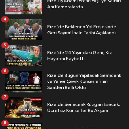
Rizeli İş Adamı Ercan Ekşi'ye Saldırı
Anı Kameralarda
4
Rize'de Beklenen Yol Projesinde
Geri Sayım! İhale Tarihi Açıklandı
5
Rize'de 24 Yaşındaki Genç Kız
Hayatını Kaybetti
6
Rize’de Bugün Yapılacak Semicenk
ve Yener Çevik Konserlerinin
Saatleri Belli Oldu
7
Rize’de Semicenk Rüzgârı Esecek:
Ücretsiz Konserler Bu Akşam
8