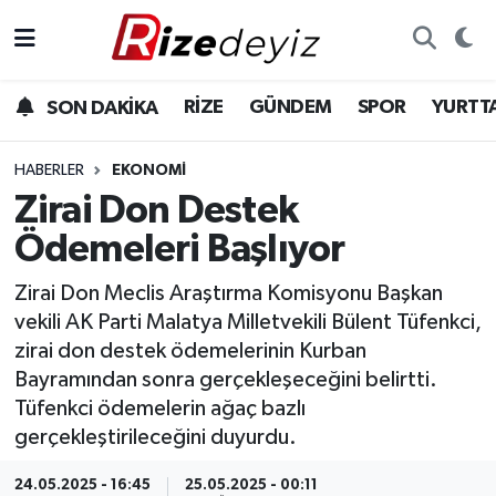
Spor
Rize Nöbetçi Eczaneler
RİZE
GÜNDEM
SPOR
YURTT
SON DAKİKA
Gündem
Rize Hava Durumu
HABERLER
EKONOMI
Yurttan Haberler
Rize Trafik Yoğunluk Haritası
Zirai Don Destek
Ödemeleri Başlıyor
Ekonomi
Süper Lig Puan Durumu ve Fikstür
Zirai Don Meclis Araştırma Komisyonu Başkan
Teknoloji
Tüm Manşetler
vekili AK Parti Malatya Milletvekili Bülent Tüfenkci,
zirai don destek ödemelerinin Kurban
Sağlık
Son Dakika Haberleri
Bayramından sonra gerçekleşeceğini belirtti.
Tüfenkci ödemelerin ağaç bazlı
Haber Arşivi
gerçekleştirileceğini duyurdu.
24.05.2025 - 16:45
25.05.2025 - 00:11