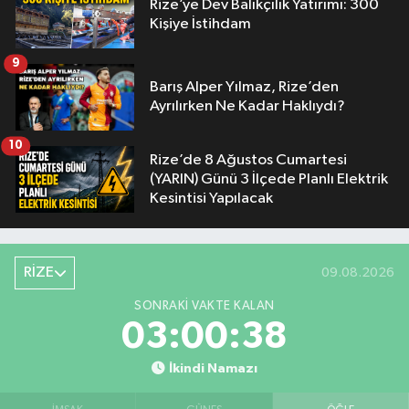
Rize’ye Dev Balıkçılık Yatırımı: 300
Kişiye İstihdam
9
Barış Alper Yılmaz, Rize’den
Ayrılırken Ne Kadar Haklıydı?
10
Rize’de 8 Ağustos Cumartesi
(YARIN) Günü 3 İlçede Planlı Elektrik
Kesintisi Yapılacak
RİZE
09.08.2026
SONRAKI VAKTE KALAN
03:00:37
İkindi Namazı