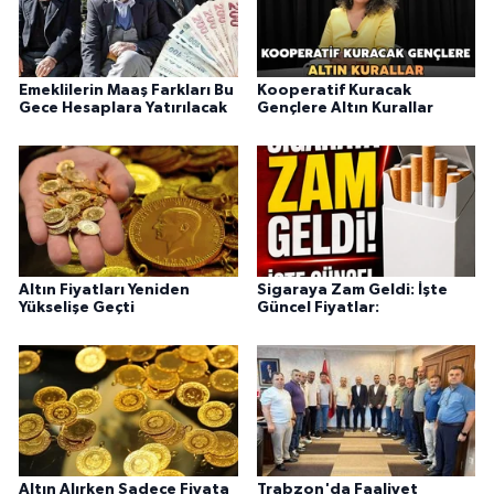
Emeklilerin Maaş Farkları Bu
Kooperatif Kuracak
Gece Hesaplara Yatırılacak
Gençlere Altın Kurallar
Altın Fiyatları Yeniden
Sigaraya Zam Geldi: İşte
Yükselişe Geçti
Güncel Fiyatlar:
Altın Alırken Sadece Fiyata
Trabzon'da Faaliyet