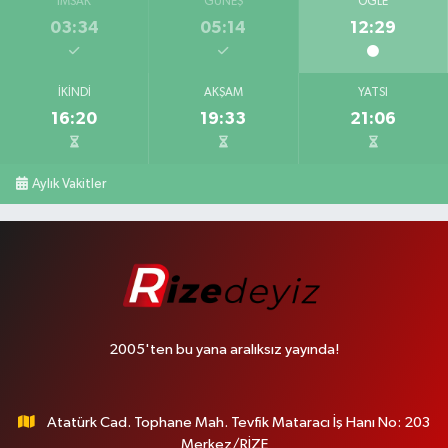
İMSAK
GÜNEŞ
ÖĞLE
03:34
05:14
12:29
İKINDI
AKŞAM
YATSI
16:20
19:33
21:06
Aylık Vakitler
2005'ten bu yana aralıksız yayında!
Atatürk Cad. Tophane Mah. Tevfik Mataracı İş Hanı No: 203
Merkez/RİZE