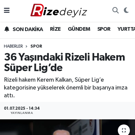
Spor
Rize Nöbetçi Eczaneler
RİZE
GÜNDEM
SPOR
YURTT
SON DAKİKA
Gündem
Rize Hava Durumu
HABERLER
SPOR
Yurttan Haberler
Rize Trafik Yoğunluk Haritası
36 Yaşındaki Rizeli Hakem
Süper Lig’de
Ekonomi
Süper Lig Puan Durumu ve Fikstür
Rizeli hakem Kerem Kalkan, Süper Lig’e
Teknoloji
Tüm Manşetler
kategorisine yükselerek önemli bir başarıya imza
attı.
Sağlık
Son Dakika Haberleri
01.07.2025 - 14:34
YAYINLANMA
Haber Arşivi