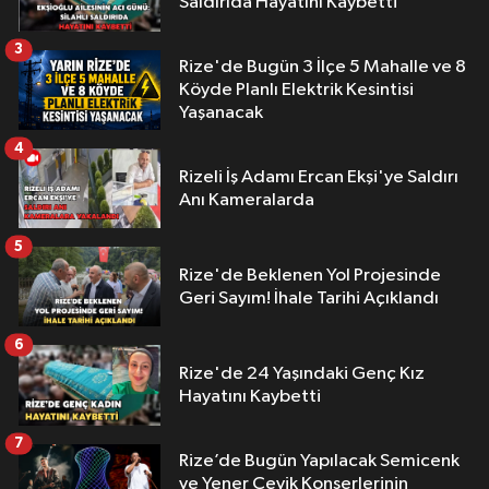
Saldırıda Hayatını Kaybetti
3
Rize'de Bugün 3 İlçe 5 Mahalle ve 8
Köyde Planlı Elektrik Kesintisi
Yaşanacak
4
Rizeli İş Adamı Ercan Ekşi'ye Saldırı
Anı Kameralarda
5
Rize'de Beklenen Yol Projesinde
Geri Sayım! İhale Tarihi Açıklandı
6
Rize'de 24 Yaşındaki Genç Kız
Hayatını Kaybetti
7
Rize’de Bugün Yapılacak Semicenk
ve Yener Çevik Konserlerinin