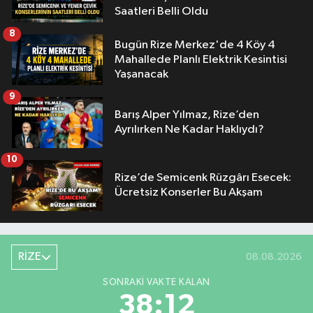
Saatleri Belli Oldu
8
Bugün Rize Merkez'de 4 Köy 4
Mahallede Planlı Elektrik Kesintisi
Yaşanacak
9
Barış Alper Yılmaz, Rize’den
Ayrılırken Ne Kadar Haklıydı?
10
Rize’de Semicenk Rüzgârı Esecek:
Ücretsiz Konserler Bu Akşam
RİZE
08.08.2026
SONRAKI VAKTE KALAN
38:11