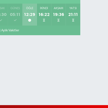
SAK
GÜNEŞ
ÖĞLE
İKINDI
AKŞAM
YATSI
:30
05:11
12:29
16:22
19:36
21:11
Aylık Vakitler