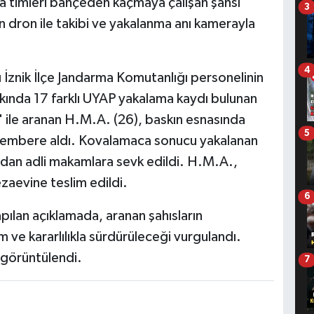
ma timleri bahçeden kaçmaya çalışan şahsı
3
nin dron ile takibi ve yakalanma anı kamerayla
4
 İznik İlçe Jandarma Komutanlığı personelinin
ında 17 farklı UYAP yakalama kaydı bulunan
ı" ile aranan H.M.A. (26), baskın esnasında
5
i çembere aldı. Kovalamaca sonucu yakalanan
ından adli makamlara sevk edildi. H.M.A.,
zaevine teslim edildi.
6
pılan açıklamada, aranan şahısların
 ve kararlılıkla sürdürüleceği vurgulandı.
 görüntülendi.
7