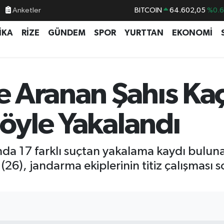
BITCOIN
64.602,05
%0.
Anketler
DOLAR
47,6006
%0.
İKA
RİZE
GÜNDEM
SPOR
YURTTAN
EKONOMİ
EURO
55,0250
%0.
STERLİN
64,2398
%0
GRAM ALTIN
6513.94
%0.
e Aranan Şahıs Kaç
BİST100
13.768
%4
Böyle Yakalandı
nda 17 farklı suçtan yakalama kaydı bulunan
 (26), jandarma ekiplerinin titiz çalışması