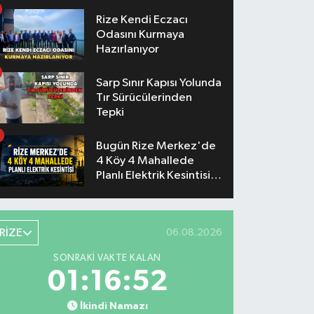
Konserlerinin Saatleri
Belli Oldu
Rize Kendi Eczacı
Odasını Kurmaya
Hazırlanıyor
Sarp Sınır Kapısı Yolunda
Tır Sürücülerinden
Tepki
Bugün Rize Merkez'de
4 Köy 4 Mahallede
Planlı Elektrik Kesintisi
Yaşanacak
RİZE
06.08.2026
SONRAKI VAKTE KALAN
01:16:51
İkindi Namazı