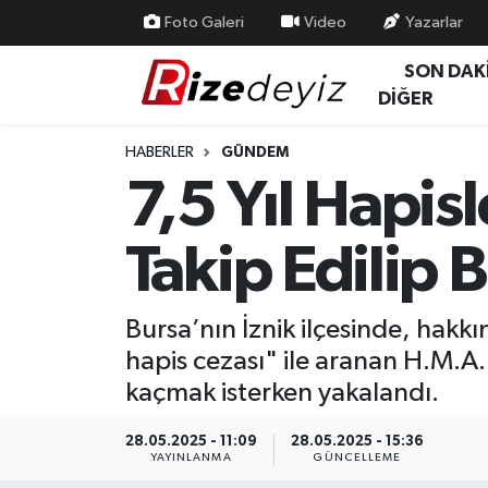
Foto Galeri
Video
Yazarlar
SON DAK
Spor
Rize Nöbetçi Eczaneler
DİĞER
Gündem
Rize Hava Durumu
HABERLER
GÜNDEM
7,5 Yıl Hapisl
Yurttan Haberler
Rize Trafik Yoğunluk Haritası
Takip Edilip 
Ekonomi
Süper Lig Puan Durumu ve Fikstür
Teknoloji
Tüm Manşetler
Bursa’nın İznik ilçesinde, hakkı
hapis cezası" ile aranan H.M.A.
Sağlık
Son Dakika Haberleri
kaçmak isterken yakalandı.
Haber Arşivi
28.05.2025 - 11:09
28.05.2025 - 15:36
YAYINLANMA
GÜNCELLEME