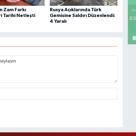
in Zam Farkı
Rusya Açıklarında Türk
İM
 Tarihi Netleşti
Gemisine Saldırı Düzenlendi:
03
4 Yaralı