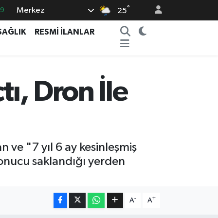
°
69
Merkez
25
06
SAĞLIK
RESMİ İLANLAR
02
.2
32
tı, Dron İle
8
 ve "7 yıl 6 ay kesinleşmiş
 sonucu saklandığı yerden
-
+
A
A