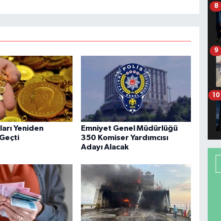
8
9
10
tları Yeniden
Emniyet Genel Müdürlüğü
 Geçti
350 Komiser Yardımcısı
Adayı Alacak