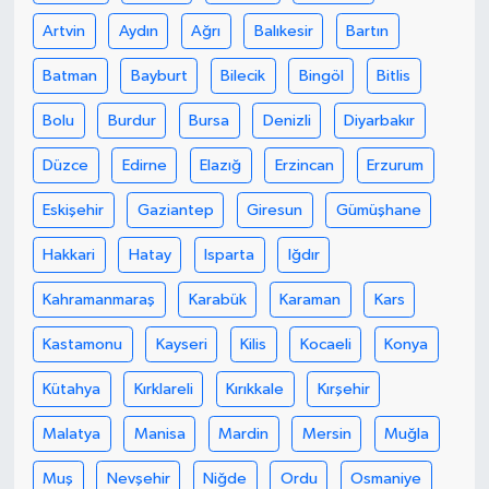
Artvin
Aydın
Ağrı
Balıkesir
Bartın
Batman
Bayburt
Bilecik
Bingöl
Bitlis
Bolu
Burdur
Bursa
Denizli
Diyarbakır
Düzce
Edirne
Elazığ
Erzincan
Erzurum
Eskişehir
Gaziantep
Giresun
Gümüşhane
Hakkari
Hatay
Isparta
Iğdır
Kahramanmaraş
Karabük
Karaman
Kars
Kastamonu
Kayseri
Kilis
Kocaeli
Konya
Kütahya
Kırklareli
Kırıkkale
Kırşehir
Malatya
Manisa
Mardin
Mersin
Muğla
Muş
Nevşehir
Niğde
Ordu
Osmaniye