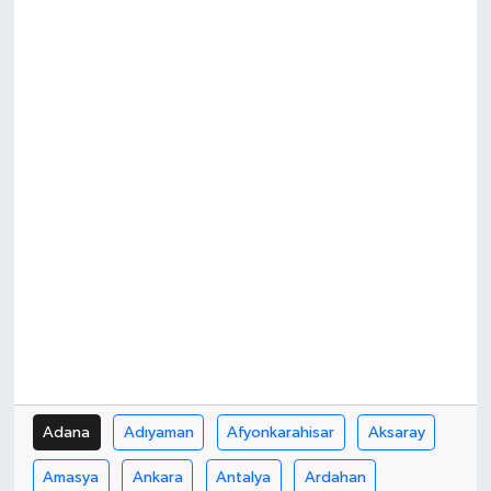
Adana
Adıyaman
Afyonkarahisar
Aksaray
Amasya
Ankara
Antalya
Ardahan