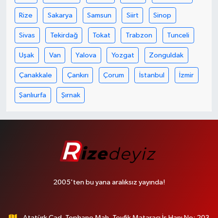
Rize
Sakarya
Samsun
Siirt
Sinop
Sivas
Tekirdağ
Tokat
Trabzon
Tunceli
Uşak
Van
Yalova
Yozgat
Zonguldak
Çanakkale
Çankırı
Çorum
İstanbul
İzmir
Şanlıurfa
Şırnak
2005'ten bu yana aralıksız yayında!
Atatürk Cad. Tophane Mah. Tevfik Mataracı İş Hanı No: 203