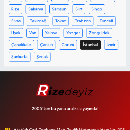
Rize
Sakarya
Samsun
Siirt
Sinop
Sivas
Tekirdağ
Tokat
Trabzon
Tunceli
Uşak
Van
Yalova
Yozgat
Zonguldak
Çanakkale
Çankırı
Çorum
İstanbul
İzmir
Şanlıurfa
Şırnak
2005'ten bu yana aralıksız yayında!
Atatürk Cad. Tophane Mah. Tevfik Mataracı İş Hanı No: 203