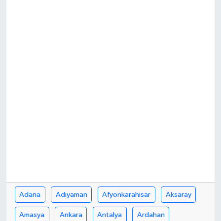
Adana
Adıyaman
Afyonkarahisar
Aksaray
Amasya
Ankara
Antalya
Ardahan