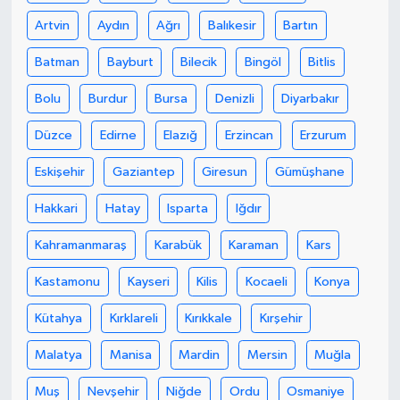
Artvin
Aydın
Ağrı
Balıkesir
Bartın
Batman
Bayburt
Bilecik
Bingöl
Bitlis
Bolu
Burdur
Bursa
Denizli
Diyarbakır
Düzce
Edirne
Elazığ
Erzincan
Erzurum
Eskişehir
Gaziantep
Giresun
Gümüşhane
Hakkari
Hatay
Isparta
Iğdır
Kahramanmaraş
Karabük
Karaman
Kars
Kastamonu
Kayseri
Kilis
Kocaeli
Konya
Kütahya
Kırklareli
Kırıkkale
Kırşehir
Malatya
Manisa
Mardin
Mersin
Muğla
Muş
Nevşehir
Niğde
Ordu
Osmaniye