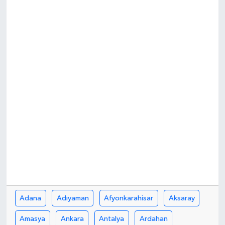
Adana
Adıyaman
Afyonkarahisar
Aksaray
Amasya
Ankara
Antalya
Ardahan