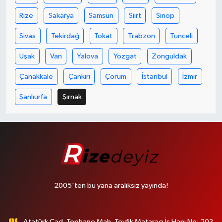
Rize
Sakarya
Samsun
Siirt
Sinop
Sivas
Tekirdağ
Tokat
Trabzon
Tunceli
Uşak
Van
Yalova
Yozgat
Zonguldak
Çanakkale
Çankırı
Çorum
İstanbul
İzmir
Şanlıurfa
Şırnak
2005'ten bu yana aralıksız yayında!
Atatürk Cad. Tophane Mah. Tevfik Mataracı İş Hanı No: 203