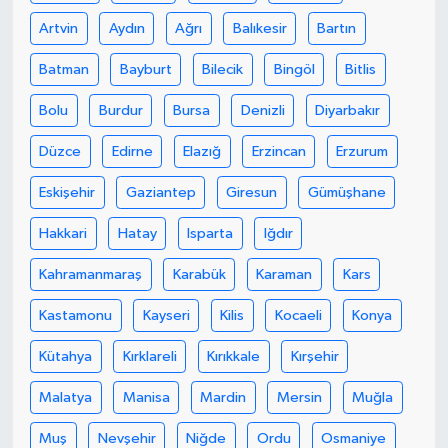
Artvin
Aydın
Ağrı
Balıkesir
Bartın
Batman
Bayburt
Bilecik
Bingöl
Bitlis
Bolu
Burdur
Bursa
Denizli
Diyarbakır
Düzce
Edirne
Elazığ
Erzincan
Erzurum
Eskişehir
Gaziantep
Giresun
Gümüşhane
Hakkari
Hatay
Isparta
Iğdır
Kahramanmaraş
Karabük
Karaman
Kars
Kastamonu
Kayseri
Kilis
Kocaeli
Konya
Kütahya
Kırklareli
Kırıkkale
Kırşehir
Malatya
Manisa
Mardin
Mersin
Muğla
Muş
Nevşehir
Niğde
Ordu
Osmaniye