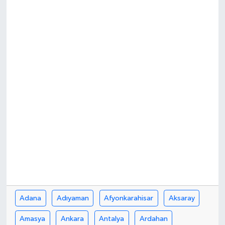
Adana
Adıyaman
Afyonkarahisar
Aksaray
Amasya
Ankara
Antalya
Ardahan