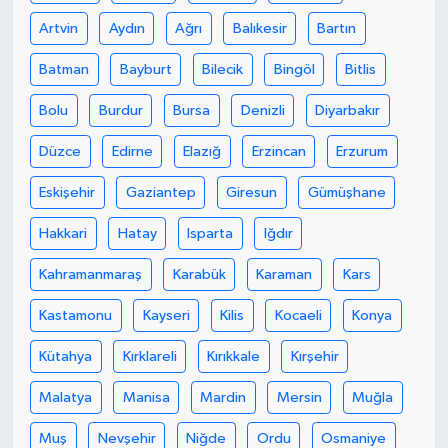
Artvin
Aydın
Ağrı
Balıkesir
Bartın
Batman
Bayburt
Bilecik
Bingöl
Bitlis
Bolu
Burdur
Bursa
Denizli
Diyarbakır
Düzce
Edirne
Elazığ
Erzincan
Erzurum
Eskişehir
Gaziantep
Giresun
Gümüşhane
Hakkari
Hatay
Isparta
Iğdır
Kahramanmaraş
Karabük
Karaman
Kars
Kastamonu
Kayseri
Kilis
Kocaeli
Konya
Kütahya
Kırklareli
Kırıkkale
Kırşehir
Malatya
Manisa
Mardin
Mersin
Muğla
Muş
Nevşehir
Niğde
Ordu
Osmaniye