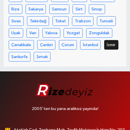
Rize
Sakarya
Samsun
Siirt
Sinop
Sivas
Tekirdağ
Tokat
Trabzon
Tunceli
Uşak
Van
Yalova
Yozgat
Zonguldak
Çanakkale
Çankırı
Çorum
İstanbul
İzmir
Şanlıurfa
Şırnak
2005'ten bu yana aralıksız yayında!
Atatürk Cad. Tophane Mah. Tevfik Mataracı İş Hanı No: 203