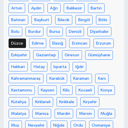
Artvin
Aydın
Ağrı
Balıkesir
Bartın
Batman
Bayburt
Bilecik
Bingöl
Bitlis
Bolu
Burdur
Bursa
Denizli
Diyarbakır
Düzce
Edirne
Elazığ
Erzincan
Erzurum
Eskişehir
Gaziantep
Giresun
Gümüşhane
Hakkari
Hatay
Isparta
Iğdır
Kahramanmaraş
Karabük
Karaman
Kars
Kastamonu
Kayseri
Kilis
Kocaeli
Konya
Kütahya
Kırklareli
Kırıkkale
Kırşehir
Malatya
Manisa
Mardin
Mersin
Muğla
Muş
Nevşehir
Niğde
Ordu
Osmaniye