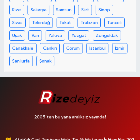
Rize
Sakarya
Samsun
Siirt
Sinop
Sivas
Tekirdağ
Tokat
Trabzon
Tunceli
Uşak
Van
Yalova
Yozgat
Zonguldak
Çanakkale
Çankırı
Çorum
İstanbul
İzmir
Şanlıurfa
Şırnak
2005'ten bu yana aralıksız yayında!
Atatürk Cad. Tophane Mah. Tevfik Mataracı İş Hanı No: 203