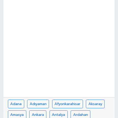
Adana
Adıyaman
Afyonkarahisar
Aksaray
Amasya
Ankara
Antalya
Ardahan