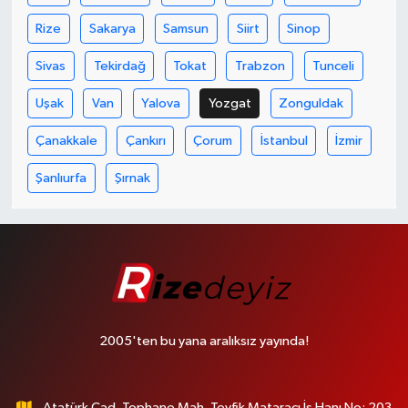
Rize
Sakarya
Samsun
Siirt
Sinop
Sivas
Tekirdağ
Tokat
Trabzon
Tunceli
Uşak
Van
Yalova
Yozgat
Zonguldak
Çanakkale
Çankırı
Çorum
İstanbul
İzmir
Şanlıurfa
Şırnak
2005'ten bu yana aralıksız yayında!
Atatürk Cad. Tophane Mah. Tevfik Mataracı İş Hanı No: 203