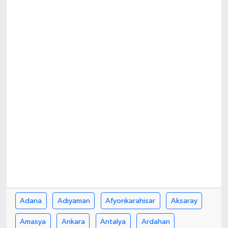
Adana
Adıyaman
Afyonkarahisar
Aksaray
Amasya
Ankara
Antalya
Ardahan