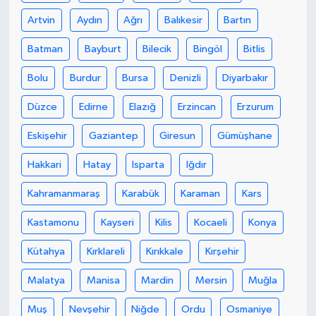
Artvin
Aydın
Ağrı
Balıkesir
Bartın
Batman
Bayburt
Bilecik
Bingöl
Bitlis
Bolu
Burdur
Bursa
Denizli
Diyarbakır
Düzce
Edirne
Elazığ
Erzincan
Erzurum
Eskişehir
Gaziantep
Giresun
Gümüşhane
Hakkari
Hatay
Isparta
Iğdır
Kahramanmaraş
Karabük
Karaman
Kars
Kastamonu
Kayseri
Kilis
Kocaeli
Konya
Kütahya
Kırklareli
Kırıkkale
Kırşehir
Malatya
Manisa
Mardin
Mersin
Muğla
Muş
Nevşehir
Niğde
Ordu
Osmaniye