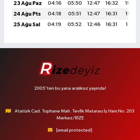
23 Ağu Paz
04:16
05:50
12:47
16:32
19:34
24 Ağu Pts
04:18
05:51
12:47
16:31
19:33
25 Ağu Sal
04:19
05:52
12:46
16:31
19:31
2005'ten bu yana aralıksız yayında!
Atatürk Cad. Tophane Mah. Tevfik Mataracı İş Hanı No: 203
Merkez/RİZE
[email protected]