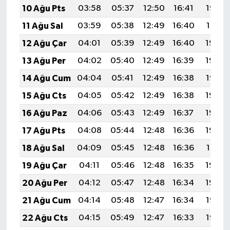
10 Ağu Pts
03:58
05:37
12:50
16:41
19:52
11 Ağu Sal
03:59
05:38
12:49
16:40
19:51
12 Ağu Çar
04:01
05:39
12:49
16:40
19:50
13 Ağu Per
04:02
05:40
12:49
16:39
19:48
14 Ağu Cum
04:04
05:41
12:49
16:38
19:47
15 Ağu Cts
04:05
05:42
12:49
16:38
19:46
16 Ağu Paz
04:06
05:43
12:49
16:37
19:44
17 Ağu Pts
04:08
05:44
12:48
16:36
19:43
18 Ağu Sal
04:09
05:45
12:48
16:36
19:41
19 Ağu Çar
04:11
05:46
12:48
16:35
19:40
20 Ağu Per
04:12
05:47
12:48
16:34
19:39
21 Ağu Cum
04:14
05:48
12:47
16:34
19:37
22 Ağu Cts
04:15
05:49
12:47
16:33
19:36