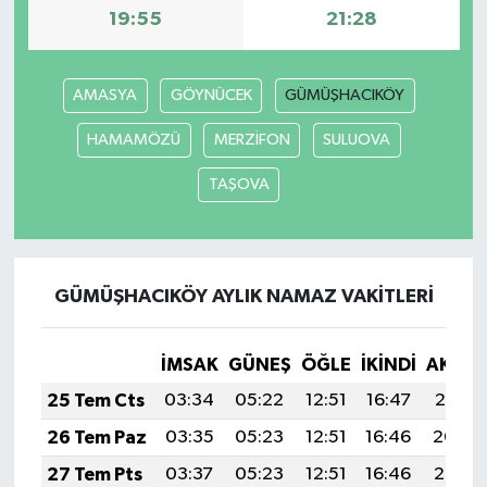
19:55
21:28
AMASYA
GÖYNÜCEK
GÜMÜŞHACIKÖY
HAMAMÖZÜ
MERZİFON
SULUOVA
TAŞOVA
GÜMÜŞHACIKÖY AYLIK NAMAZ VAKITLERI
İMSAK
GÜNEŞ
ÖĞLE
İKINDI
AKŞA
25 Tem Cts
03:34
05:22
12:51
16:47
20:10
26 Tem Paz
03:35
05:23
12:51
16:46
20:09
27 Tem Pts
03:37
05:23
12:51
16:46
20:08