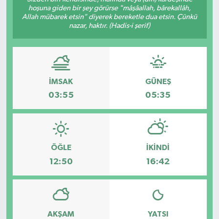
hoşuna giden bir şey görürse "mâşâallah, bârekallâh,
Allah mübarek etsin" diyerek bereketle dua etsin. Çünkü
nazar, haktır. (Hadis-i şerif)
İMSAK
GÜNEŞ
03:55
05:35
ÖĞLE
İKINDI
12:50
16:42
AKŞAM
YATSI