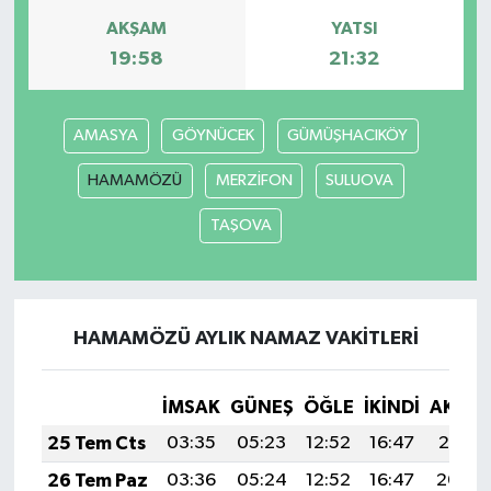
AKŞAM
YATSI
19:58
21:32
AMASYA
GÖYNÜCEK
GÜMÜŞHACIKÖY
HAMAMÖZÜ
MERZİFON
SULUOVA
TAŞOVA
HAMAMÖZÜ AYLIK NAMAZ VAKITLERI
İMSAK
GÜNEŞ
ÖĞLE
İKINDI
AKŞA
25 Tem Cts
03:35
05:23
12:52
16:47
20:10
26 Tem Paz
03:36
05:24
12:52
16:47
20:09