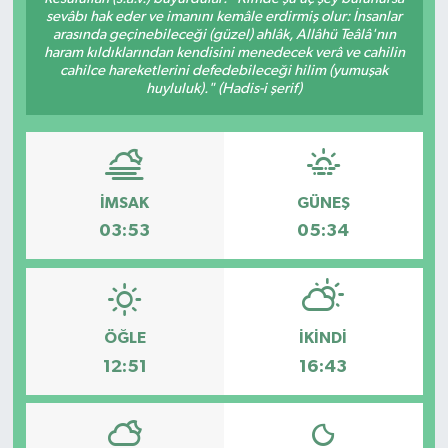
sevâbı hak eder ve imanını kemâle erdirmiş olur: İnsanlar
arasında geçinebileceği (güzel) ahlâk, Allâhü Teâlâ'nın
haram kıldıklarından kendisini menedecek verâ ve cahilin
cahilce hareketlerini defedebileceği hilim (yumuşak
huyluluk)." (Hadis-i şerif)
İMSAK
GÜNEŞ
03:53
05:34
ÖĞLE
İKINDI
12:51
16:43