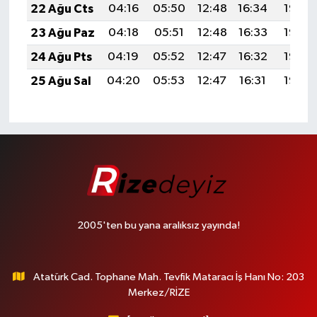
22 Ağu Cts
04:16
05:50
12:48
16:34
19:36
23 Ağu Paz
04:18
05:51
12:48
16:33
19:35
24 Ağu Pts
04:19
05:52
12:47
16:32
19:33
25 Ağu Sal
04:20
05:53
12:47
16:31
19:32
2005'ten bu yana aralıksız yayında!
Atatürk Cad. Tophane Mah. Tevfik Mataracı İş Hanı No: 203
Merkez/RİZE