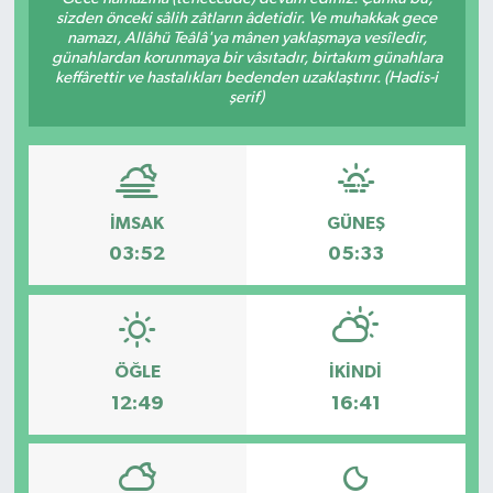
sizden önceki sâlih zâtların âdetidir. Ve muhakkak gece
namazı, Allâhü Teâlâ'ya mânen yaklaşmaya vesîledir,
günahlardan korunmaya bir vâsıtadır, birtakım günahlara
keffârettir ve hastalıkları bedenden uzaklaştırır. (Hadis-i
şerif)
İMSAK
GÜNEŞ
03:52
05:33
ÖĞLE
İKINDI
12:49
16:41