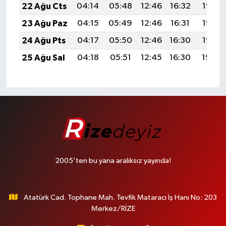
22 Ağu Cts
04:14
05:48
12:46
16:32
19:35
23 Ağu Paz
04:15
05:49
12:46
16:31
19:33
24 Ağu Pts
04:17
05:50
12:46
16:30
19:32
25 Ağu Sal
04:18
05:51
12:45
16:30
19:30
2005'ten bu yana aralıksız yayında!
Atatürk Cad. Tophane Mah. Tevfik Mataracı İş Hanı No: 203
Merkez/RİZE