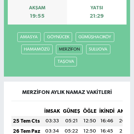
AKŞAM
YATSI
19:55
21:29
AMASYA
GÖYNÜCEK
GÜMÜŞHACIKÖY
HAMAMÖZÜ
MERZİFON
SULUOVA
TAŞOVA
MERZİFON AYLIK NAMAZ VAKITLERI
İMSAK
GÜNEŞ
ÖĞLE
İKINDI
AKŞA
25 Tem Cts
03:33
05:21
12:50
16:46
20:09
26 Tem Paz
03:34
05:22
12:50
16:45
20:08