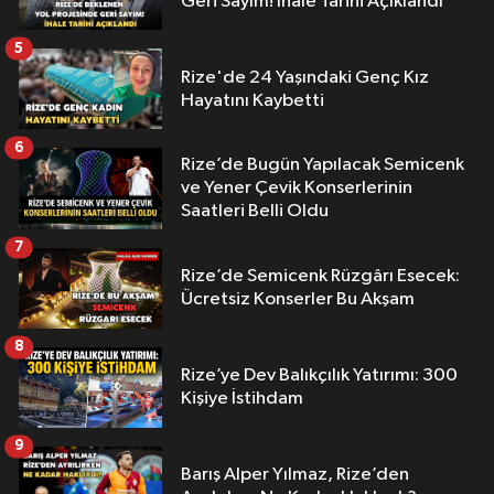
Geri Sayım! İhale Tarihi Açıklandı
5
Rize'de 24 Yaşındaki Genç Kız
Hayatını Kaybetti
6
Rize’de Bugün Yapılacak Semicenk
ve Yener Çevik Konserlerinin
Saatleri Belli Oldu
7
Rize’de Semicenk Rüzgârı Esecek:
Ücretsiz Konserler Bu Akşam
8
Rize’ye Dev Balıkçılık Yatırımı: 300
Kişiye İstihdam
9
Barış Alper Yılmaz, Rize’den