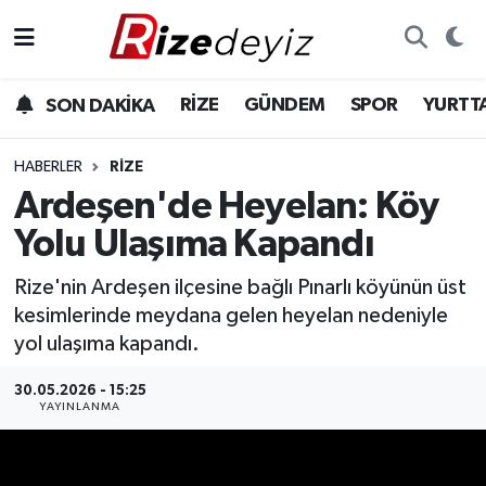
Spor
Rize Nöbetçi Eczaneler
RİZE
GÜNDEM
SPOR
YURTT
SON DAKİKA
Gündem
Rize Hava Durumu
HABERLER
RIZE
Yurttan Haberler
Rize Trafik Yoğunluk Haritası
Ardeşen'de Heyelan: Köy
Yolu Ulaşıma Kapandı
Ekonomi
Süper Lig Puan Durumu ve Fikstür
Rize'nin Ardeşen ilçesine bağlı Pınarlı köyünün üst
Teknoloji
Tüm Manşetler
kesimlerinde meydana gelen heyelan nedeniyle
yol ulaşıma kapandı.
Sağlık
Son Dakika Haberleri
30.05.2026 - 15:25
YAYINLANMA
Haber Arşivi