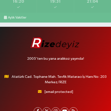
16:20
19:31
21:04
Aylık Vakitler
2005'ten bu yana aralıksız yayında!
Atatürk Cad. Tophane Mah. Tevfik Mataracı İş Hanı No: 203
Merkez/RİZE
[email protected]