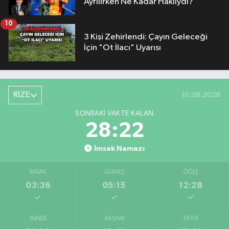
Ayrılırken Ne Kadar Haklıydı?
10
3 Kişi Zehirlendi: Çayın Geleceği
İçin "Ot İlacı" Uyarısı
RİZE
10.08.2026
SONRAKI VAKTE KALAN
28:21
İmsak Namazı
İMSAK
GÜNEŞ
ÖĞLE
03:36
05:15
12:28
İKINDI
AKŞAM
YATSI