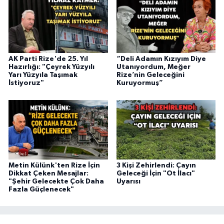
AK Parti Rize'de 25. Yıl
“Deli Adamın Kızıyım Diye
Hazırlığı: "Çeyrek Yüzyılı
Utanıyordum, Meğer
Yarı Yüzyıla Taşımak
Rize’nin Geleceğini
İstiyoruz"
Kuruyormuş”
Metin Külünk'ten Rize İçin
3 Kişi Zehirlendi: Çayın
Dikkat Çeken Mesajlar:
Geleceği İçin "Ot İlacı"
"Şehir Gelecekte Çok Daha
Uyarısı
Fazla Güçlenecek"