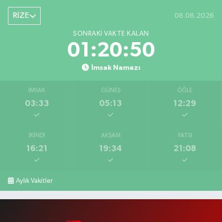
RİZE
08.08.2026
SONRAKI VAKTE KALAN
01:20:49
İmsak Namazı
İMSAK
GÜNEŞ
ÖĞLE
03:33
05:13
12:29
İKINDI
AKŞAM
YATSI
16:21
19:34
21:08
Aylık Vakitler