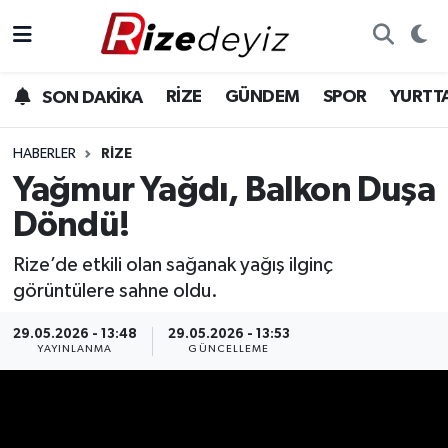
Spor
Rize Nöbetçi Eczaneler
RİZE
GÜNDEM
SPOR
YURTT
SON DAKİKA
Gündem
Rize Hava Durumu
HABERLER
RIZE
Yurttan Haberler
Rize Trafik Yoğunluk Haritası
Yağmur Yağdı, Balkon Duşa
Döndü!
Ekonomi
Süper Lig Puan Durumu ve Fikstür
Rize’de etkili olan sağanak yağış ilginç
Teknoloji
Tüm Manşetler
görüntülere sahne oldu.
Sağlık
Son Dakika Haberleri
29.05.2026 - 13:48
29.05.2026 - 13:53
YAYINLANMA
GÜNCELLEME
Haber Arşivi