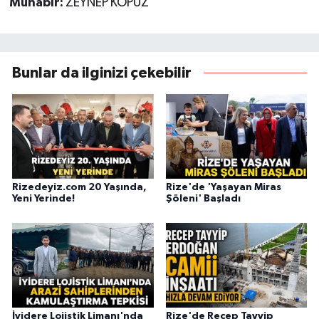
Muhabir:
ZEYNEP KOPUZ
Bunlar da ilginizi çekebilir
Rizedeyiz.com 20 Yaşında,
Rize'de 'Yaşayan Miras
Yeni Yerinde!
Şöleni' Başladı
İyidere Lojistik Limanı'nda
Rize'de Recep Tayyip