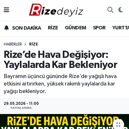
Spor
Rize Nöbetçi Eczaneler
RİZE
GÜNDEM
SPOR
YURTT
SON DAKİKA
Gündem
Rize Hava Durumu
HABERLER
RIZE
Yurttan Haberler
Rize Trafik Yoğunluk Haritası
Rize’de Hava Değişiyor:
Yaylalarda Kar Bekleniyor
Ekonomi
Süper Lig Puan Durumu ve Fikstür
Bayramın üçüncü gününde Rize’de yağışlı hava
Teknoloji
Tüm Manşetler
etkisini artırırken, yüksek rakımlı yaylalarda kar
yağışı bekleniyor.
Sağlık
Son Dakika Haberleri
29.05.2026 - 11:00
YAYINLANMA
Haber Arşivi