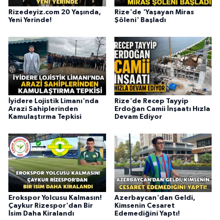
Rizedeyiz.com 20 Yaşında,
Rize'de 'Yaşayan Miras
Yeni Yerinde!
Şöleni' Başladı
İyidere Lojistik Limanı'nda
Rize'de Recep Tayyip
Arazi Sahiplerinden
Erdoğan Camii İnşaatı Hızla
Kamulaştırma Tepkisi
Devam Ediyor
Erokspor Yolcusu Kalmasın!
Azerbaycan'dan Geldi,
Çaykur Rizespor'dan Bir
Kimsenin Cesaret
İsim Daha Kiralandı
Edemediğini Yaptı!