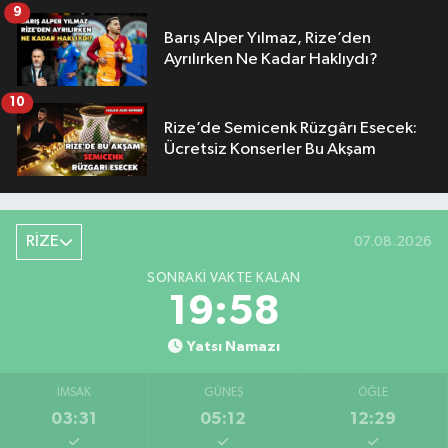
9
Barış Alper Yılmaz, Rize’den
Ayrılırken Ne Kadar Haklıydı?
10
Rize’de Semicenk Rüzgârı Esecek:
Ücretsiz Konserler Bu Akşam
RİZE
07.08.2026
SONRAKI VAKTE KALAN
19:57
Yatsı Namazı
İMSAK
GÜNEŞ
ÖĞLE
03:31
05:12
12:29