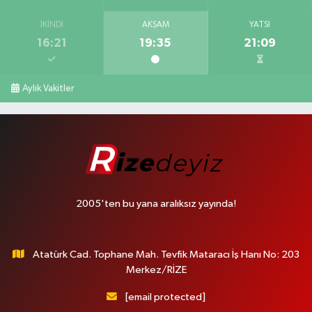
İKINDI
AKŞAM
YATSI
16:21
19:35
21:09
Aylık Vakitler
2005'ten bu yana aralıksız yayında!
Atatürk Cad. Tophane Mah. Tevfik Mataracı İş Hanı No: 203
Merkez/RİZE
[email protected]