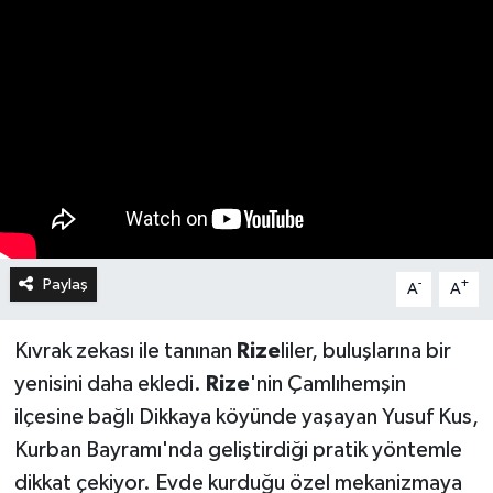
Paylaş
-
+
A
A
Kıvrak zekası ile tanınan
Rize
liler, buluşlarına bir
yenisini daha ekledi.
Rize
'nin Çamlıhemşin
ilçesine bağlı Dikkaya köyünde yaşayan Yusuf Kus,
Kurban Bayramı'nda geliştirdiği pratik yöntemle
dikkat çekiyor. Evde kurduğu özel mekanizmaya