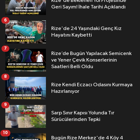
Rize'de Beklenen Yol Projesinde
Geri Sayım! İhale Tarihi Açıklandı
6
Rize'de 24 Yaşındaki Genç Kız
Hayatını Kaybetti
7
Rize’de Bugün Yapılacak Semicenk
ve Yener Çevik Konserlerinin
Saatleri Belli Oldu
8
Rize Kendi Eczacı Odasını Kurmaya
Hazırlanıyor
9
Sarp Sınır Kapısı Yolunda Tır
Sürücülerinden Tepki
10
Bugün Rize Merkez'de 4 Köy 4