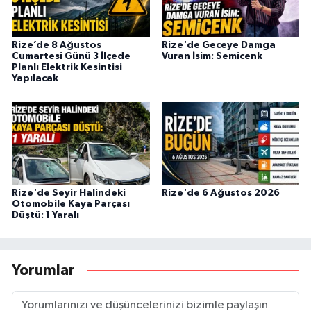
Rize’de 8 Ağustos
Rize'de Geceye Damga
Cumartesi Günü 3 İlçede
Vuran İsim: Semicenk
Planlı Elektrik Kesintisi
Yapılacak
Rize'de Seyir Halindeki
Rize'de 6 Ağustos 2026
Otomobile Kaya Parçası
Düştü: 1 Yaralı
Yorumlar