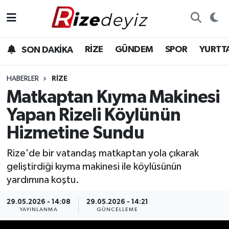
Spor
Rize Nöbetçi Eczaneler
RİZE
GÜNDEM
SPOR
YURTT
SON DAKİKA
Gündem
Rize Hava Durumu
HABERLER
RIZE
Yurttan Haberler
Rize Trafik Yoğunluk Haritası
Matkaptan Kıyma Makinesi
Yapan Rizeli Köylünün
Ekonomi
Süper Lig Puan Durumu ve Fikstür
Hizmetine Sundu
Teknoloji
Tüm Manşetler
Rize'de bir vatandaş matkaptan yola çıkarak
geliştirdiği kıyma makinesi ile köylüsünün
Sağlık
Son Dakika Haberleri
yardımına koştu.
Haber Arşivi
29.05.2026 - 14:08
29.05.2026 - 14:21
YAYINLANMA
GÜNCELLEME