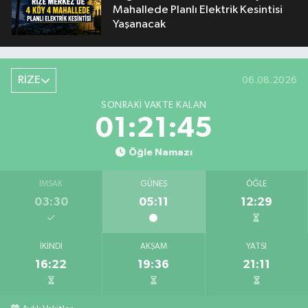
Mahallede Planlı Elektrik Kesintisi
Yaşanacak
RİZE
06.08.2026
SONRAKI VAKTE KALAN
01:21:44
Öğle Namazı
İMSAK
GÜNEŞ
ÖĞLE
03:30
05:11
12:29
İKINDI
AKŞAM
YATSI
16:22
19:36
21:11