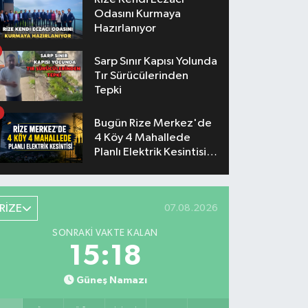
Odasını Kurmaya
Hazırlanıyor
Sarp Sınır Kapısı Yolunda
Tır Sürücülerinden
Tepki
Bugün Rize Merkez'de
4 Köy 4 Mahallede
Planlı Elektrik Kesintisi
Yaşanacak
RİZE
07.08.2026
SONRAKI VAKTE KALAN
15:17
Güneş Namazı