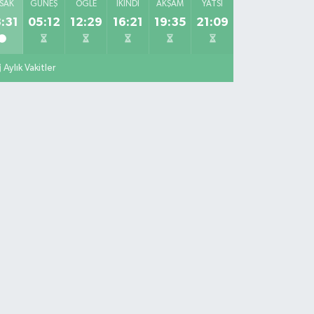
SAK
GÜNEŞ
ÖĞLE
İKINDI
AKŞAM
YATSI
:31
05:12
12:29
16:21
19:35
21:09
Aylık Vakitler