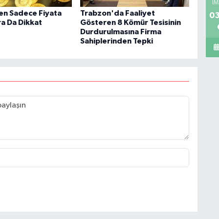
İM
ken Sadece Fiyata
Trabzon'da Faaliyet
03
ra Da Dikkat
Gösteren 8 Kömür Tesisinin
Durdurulmasına Firma
Sahiplerinden Tepki