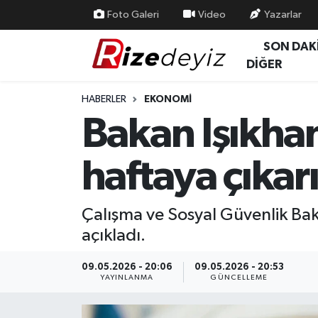
Foto Galeri
Video
Yazarlar
SON DAK
Spor
Rize Nöbetçi Eczaneler
DİĞER
Gündem
Rize Hava Durumu
HABERLER
EKONOMI
Bakan Işıkha
Yurttan Haberler
Rize Trafik Yoğunluk Haritası
haftaya çıkarı
Ekonomi
Süper Lig Puan Durumu ve Fikstür
Teknoloji
Tüm Manşetler
Çalışma ve Sosyal Güvenlik Bak
açıkladı.
Sağlık
Son Dakika Haberleri
09.05.2026 - 20:06
09.05.2026 - 20:53
Haber Arşivi
YAYINLANMA
GÜNCELLEME