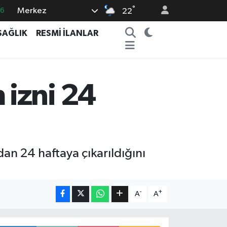
°
Merkez
16
22
0
SAĞLIK
RESMİ İLANLAR
08
0
12
izni 24
0
an 24 haftaya çıkarıldığını
-
+
A
A