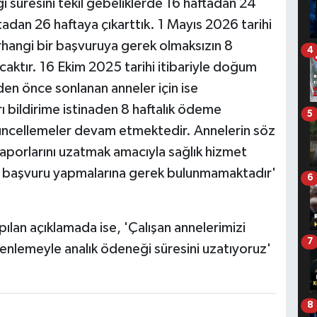
 süresini tekil gebeliklerde 16 haftadan 24
tadan 26 haftaya çıkarttık. 1 Mayıs 2026 tarihi
rhangi bir başvuruya gerek olmaksızın 8
4
aktır. 16 Ekim 2025 tarihi itibariyle doğum
en önce sonlanan anneler için ise
 bildirime istinaden 8 haftalık ödeme
5
l güncellemeler devam etmektedir. Annelerin söz
raporlarını uzatmak amacıyla sağlık hizmet
 başvuru yapmalarına gerek bulunmamaktadır'
6
ılan açıklamada ise, 'Çalışan annelerimizi
7
nlemeyle analık ödeneği süresini uzatıyoruz'
8