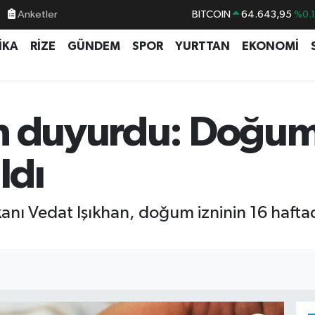
Anketler
BITCOIN
64.643,95
%0.
DOLAR
47,6704
%
İKA
RİZE
GÜNDEM
SPOR
YURTTAN
EKONOMİ
EURO
55,0406
%-0.
STERLİN
64,2143
%
GRAM ALTIN
6500.87
%0.
n duyurdu: Doğum 
BİST100
13.799
%7
ldı
anı Vedat Işıkhan, doğum izninin 16 haftad