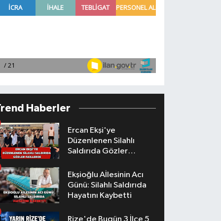
Trend Haberler
Ercan Ekşi'ye
Düzenlenen Silahlı
Saldırıda Gözler
Faillerde
Ekşioğlu Aİlesinin Acı
Günü: Silahlı Saldırıda
Hayatını Kaybetti
Rize'de Bugün 3 İlçe 5