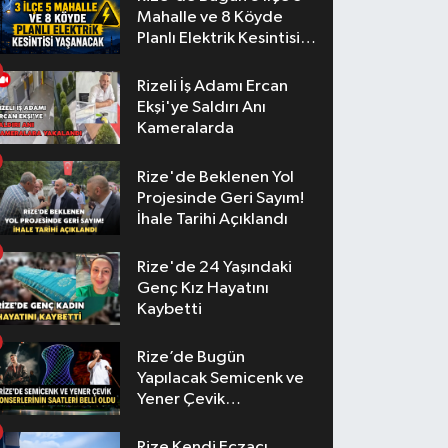
Mahalle ve 8 Köyde
Planlı Elektrik Kesintisi
Yaşanacak
Rizeli İş Adamı Ercan
Ekşi'ye Saldırı Anı
Kameralarda
Rize'de Beklenen Yol
Projesinde Geri Sayım!
İhale Tarihi Açıklandı
Rize'de 24 Yaşındaki
Genç Kız Hayatını
Kaybetti
Rize’de Bugün
Yapılacak Semicenk ve
Yener Çevik
Konserlerinin Saatleri
Belli Oldu
Rize Kendi Eczacı