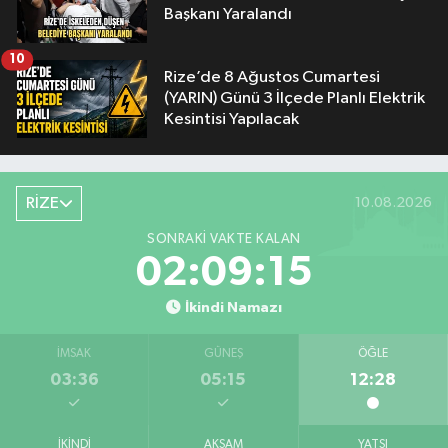
Başkanı Yaralandı
10
Rize’de 8 Ağustos Cumartesi
(YARIN) Günü 3 İlçede Planlı Elektrik
Kesintisi Yapılacak
RİZE
10.08.2026
SONRAKI VAKTE KALAN
02:09:14
İkindi Namazı
İMSAK
GÜNEŞ
ÖĞLE
03:36
05:15
12:28
İKINDI
AKŞAM
YATSI