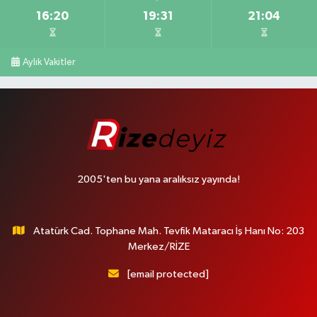
16:20
19:31
21:04
Aylık Vakitler
2005'ten bu yana aralıksız yayında!
Atatürk Cad. Tophane Mah. Tevfik Mataracı İş Hanı No: 203
Merkez/RİZE
[email protected]