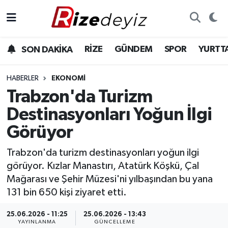
Spor
Rize Nöbetçi Eczaneler
RİZE
GÜNDEM
SPOR
YURTT
SON DAKİKA
Gündem
Rize Hava Durumu
HABERLER
EKONOMI
Yurttan Haberler
Rize Namaz Vakitleri
Trabzon'da Turizm
Destinasyonları Yoğun İlgi
Ekonomi
Rize Trafik Yoğunluk Haritası
Görüyor
Teknoloji
Süper Lig Puan Durumu ve Fikstür
Trabzon'da turizm destinasyonları yoğun ilgi
görüyor. Kızlar Manastırı, Atatürk Köşkü, Çal
Sağlık
Tüm Manşetler
Mağarası ve Şehir Müzesi'ni yılbaşından bu yana
131 bin 650 kişi ziyaret etti.
Son Dakika Haberleri
25.06.2026 - 11:25
25.06.2026 - 13:43
Haber Arşivi
YAYINLANMA
GÜNCELLEME