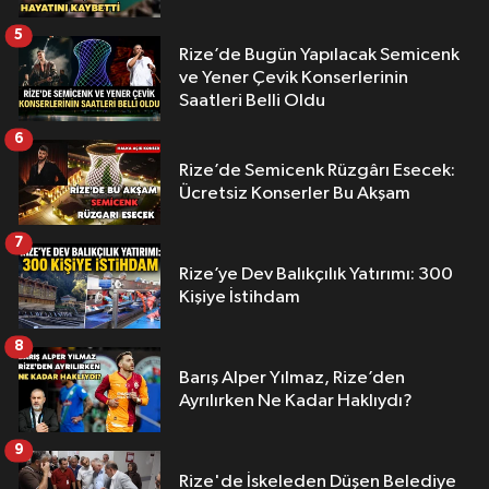
5
Rize’de Bugün Yapılacak Semicenk
ve Yener Çevik Konserlerinin
Saatleri Belli Oldu
6
Rize’de Semicenk Rüzgârı Esecek:
Ücretsiz Konserler Bu Akşam
7
Rize’ye Dev Balıkçılık Yatırımı: 300
Kişiye İstihdam
8
Barış Alper Yılmaz, Rize’den
Ayrılırken Ne Kadar Haklıydı?
9
Rize'de İskeleden Düşen Belediye