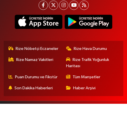
Rize Nöbetçi Eczaneler
Rize Hava Durumu
Rize Namaz Vakitleri
Rize Trafik Yoğunluk
Haritası
Puan Durumu ve Fikstür
Tüm Manşetler
Son Dakika Haberleri
Haber Arşivi
Gizlilik Sözleşmesi
İletişim
Künye
En iyi site deneyimi sağlamak için çerezlerden
faydalanıyoruz. Detaylar için lütfen tıklayın.
Haber Yazılımı:
TE Bilişim
TAMAM