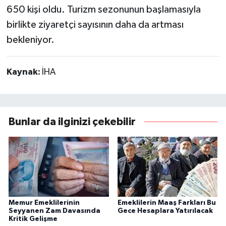
650 kişi oldu. Turizm sezonunun başlamasıyla
birlikte ziyaretçi sayısının daha da artması
bekleniyor.
Kaynak:
İHA
Bunlar da ilginizi çekebilir
Memur Emeklilerinin
Emeklilerin Maaş Farkları Bu
Seyyanen Zam Davasında
Gece Hesaplara Yatırılacak
Kritik Gelişme