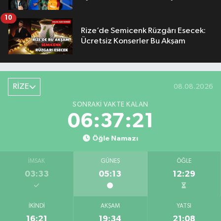
10
Rize’de Semicenk Rüzgârı Esecek:
Ücretsiz Konserler Bu Akşam
RİZE
08.08.2026
SONRAKI VAKTE KALAN
06:37:21
Öğle Namazı
İMSAK
GÜNEŞ
ÖĞLE
03:33
05:13
12:29
İKINDI
AKŞAM
YATSI
16:21
19:34
21:08