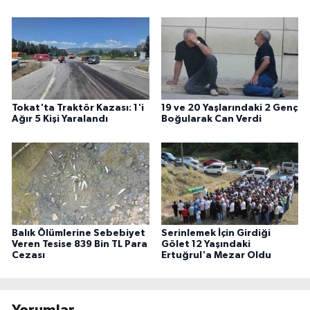
Tokat'ta Traktör Kazası: 1'i
19 ve 20 Yaşlarındaki 2 Genç
Ağır 5 Kişi Yaralandı
Boğularak Can Verdi
Balık Ölümlerine Sebebiyet
Serinlemek İçin Girdiği
Veren Tesise 839 Bin TL Para
Gölet 12 Yaşındaki
Cezası
Ertuğrul'a Mezar Oldu