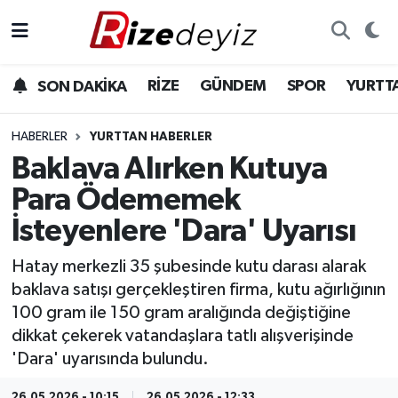
Spor
Rize Nöbetçi Eczaneler
RİZE
GÜNDEM
SPOR
YURTT
SON DAKİKA
Gündem
Rize Hava Durumu
HABERLER
YURTTAN HABERLER
Yurttan Haberler
Rize Trafik Yoğunluk Haritası
Baklava Alırken Kutuya
Para Ödememek
Ekonomi
Süper Lig Puan Durumu ve Fikstür
İsteyenlere 'Dara' Uyarısı
Teknoloji
Tüm Manşetler
Hatay merkezli 35 şubesinde kutu darası alarak
baklava satışı gerçekleştiren firma, kutu ağırlığının
Sağlık
Son Dakika Haberleri
100 gram ile 150 gram aralığında değiştiğine
dikkat çekerek vatandaşlara tatlı alışverişinde
Haber Arşivi
'Dara' uyarısında bulundu.
26.05.2026 - 10:15
26.05.2026 - 12:33