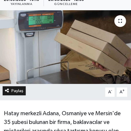
YAYINLANMA
GÜNCELLEME
Paylaş
-
+
A
A
Hatay merkezli Adana, Osmaniye ve Mersin'de
35 şubesi bulunan bir firma, baklavacılar ve
müşterileri arasında sıkça tartışma konusu olan