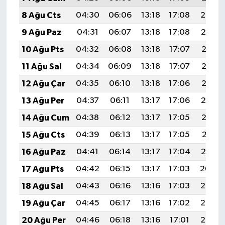
8 Ağu Cts
04:30
06:06
13:18
17:08
20:20
9 Ağu Paz
04:31
06:07
13:18
17:08
20:19
10 Ağu Pts
04:32
06:08
13:18
17:07
20:18
11 Ağu Sal
04:34
06:09
13:18
17:07
20:16
12 Ağu Çar
04:35
06:10
13:18
17:06
20:15
13 Ağu Per
04:37
06:11
13:17
17:06
20:14
14 Ağu Cum
04:38
06:12
13:17
17:05
20:13
15 Ağu Cts
04:39
06:13
13:17
17:05
20:11
16 Ağu Paz
04:41
06:14
13:17
17:04
20:10
17 Ağu Pts
04:42
06:15
13:17
17:03
20:09
18 Ağu Sal
04:43
06:16
13:16
17:03
20:07
19 Ağu Çar
04:45
06:17
13:16
17:02
20:06
20 Ağu Per
04:46
06:18
13:16
17:01
20:05