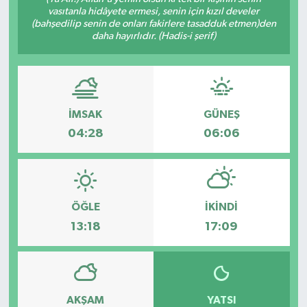
vasıtanla hidâyete ermesi, senin için kızıl develer
(bahşedilip senin de onları fakirlere tasadduk etmen)den
daha hayırlıdır. (Hadis-i şerif)
İMSAK
GÜNEŞ
04:28
06:06
ÖĞLE
İKINDI
13:18
17:09
AKŞAM
YATSI