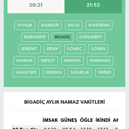
20:21
21:52
AYVALIK
BALIKESİR
BALYA
BANDIRMA
BURHANİYE
BİGADİÇ
DURSUNBEY
EDREMİT
ERDEK
GÖMEÇ
GÖNEN
HAVRAN
KEPSUT
MANYAS
MARMARA
SAVAŞTEPE
SINDIRGI
SUSURLUK
İVRİNDİ
BİGADİÇ AYLIK NAMAZ VAKITLERI
İMSAK
GÜNEŞ
ÖĞLE
İKINDI
AKŞA