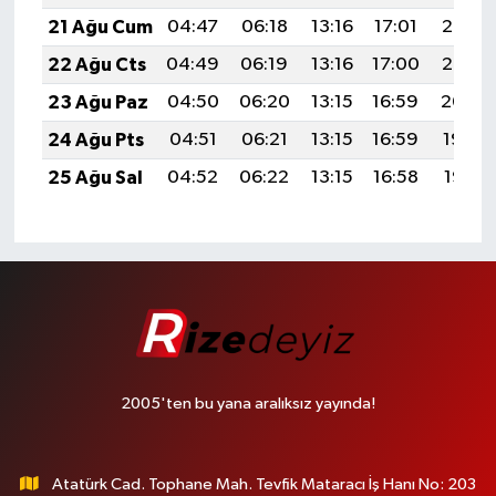
21 Ağu Cum
04:47
06:18
13:16
17:01
20:03
22 Ağu Cts
04:49
06:19
13:16
17:00
20:02
23 Ağu Paz
04:50
06:20
13:15
16:59
20:00
24 Ağu Pts
04:51
06:21
13:15
16:59
19:59
25 Ağu Sal
04:52
06:22
13:15
16:58
19:57
2005'ten bu yana aralıksız yayında!
Atatürk Cad. Tophane Mah. Tevfik Mataracı İş Hanı No: 203