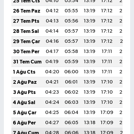
25 Tem Cts
04:10
05:54
13:19
17:12
20:34
26 Tem Paz
04:12
05:55
13:19
17:12
20:33
27 Tem Pts
04:13
05:56
13:19
17:12
20:33
28 Tem Sal
04:14
05:57
13:19
17:12
20:32
29 Tem Çar
04:16
05:57
13:19
17:12
20:31
30 Tem Per
04:17
05:58
13:19
17:11
20:30
31 Tem Cum
04:19
05:59
13:19
17:11
20:29
1 Ağu Cts
04:20
06:00
13:19
17:11
20:28
2 Ağu Paz
04:21
06:01
13:19
17:10
20:27
3 Ağu Pts
04:23
06:02
13:19
17:10
20:26
4 Ağu Sal
04:24
06:03
13:19
17:10
20:25
5 Ağu Çar
04:25
06:04
13:19
17:09
20:23
6 Ağu Per
04:27
06:05
13:18
17:09
20:22
7 Ağu Cum
04:28
06:06
13:18
17:09
20:21