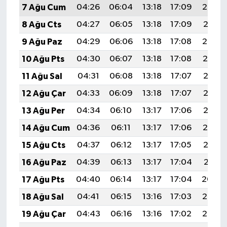
7 Ağu Cum
04:26
06:04
13:18
17:09
20:22
8 Ağu Cts
04:27
06:05
13:18
17:09
20:21
9 Ağu Paz
04:29
06:06
13:18
17:08
20:20
10 Ağu Pts
04:30
06:07
13:18
17:08
20:19
11 Ağu Sal
04:31
06:08
13:18
17:07
20:17
12 Ağu Çar
04:33
06:09
13:18
17:07
20:16
13 Ağu Per
04:34
06:10
13:17
17:06
20:15
14 Ağu Cum
04:36
06:11
13:17
17:06
20:14
15 Ağu Cts
04:37
06:12
13:17
17:05
20:12
16 Ağu Paz
04:39
06:13
13:17
17:04
20:11
17 Ağu Pts
04:40
06:14
13:17
17:04
20:09
18 Ağu Sal
04:41
06:15
13:16
17:03
20:08
19 Ağu Çar
04:43
06:16
13:16
17:02
20:07