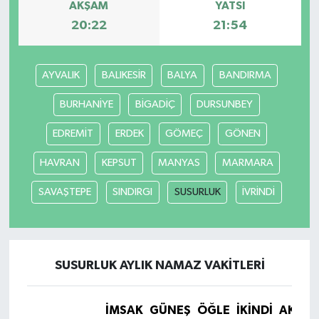
AKŞAM
YATSI
20:22
21:54
AYVALIK
BALIKESİR
BALYA
BANDIRMA
BURHANİYE
BİGADİÇ
DURSUNBEY
EDREMİT
ERDEK
GÖMEÇ
GÖNEN
HAVRAN
KEPSUT
MANYAS
MARMARA
SAVAŞTEPE
SINDIRGI
SUSURLUK
İVRİNDİ
SUSURLUK AYLIK NAMAZ VAKITLERI
İMSAK
GÜNEŞ
ÖĞLE
İKINDI
AKŞA