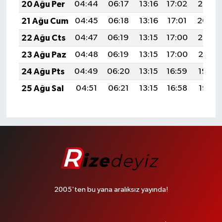
20 Ağu Per
04:44
06:17
13:16
17:02
20:05
21 Ağu Cum
04:45
06:18
13:16
17:01
20:04
22 Ağu Cts
04:47
06:19
13:15
17:00
20:02
23 Ağu Paz
04:48
06:19
13:15
17:00
20:01
24 Ağu Pts
04:49
06:20
13:15
16:59
19:59
25 Ağu Sal
04:51
06:21
13:15
16:58
19:58
2005'ten bu yana aralıksız yayında!