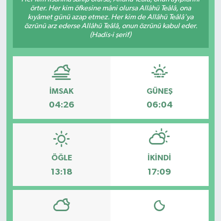
örter. Her kim öfkesine mâni olursa Allâhü Teâlâ, ona
kıyâmet günü azap etmez. Her kim de Allâhü Teâlâ'ya
özrünü arz ederse Allâhü Teâlâ, onun özrünü kabul eder.
(Hadis-i şerif)
İMSAK
GÜNEŞ
04:26
06:04
ÖĞLE
İKINDI
13:18
17:09