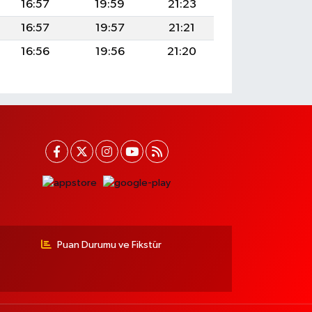
16:57
19:59
21:23
16:57
19:57
21:21
16:56
19:56
21:20
Puan Durumu ve Fikstür