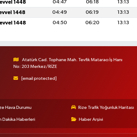
levvel 1448
04:47
06:18
13:13
levvel 1448
04:49
06:19
13:13
levvel 1448
04:50
06:20
13:13
Atatürk Cad. Tophane Mah. Tevfik Mataracı İş Hanı
No: 203 Merkez/RİZE
[email protected]
ize Hava Durumu
Rize Trafik Yoğunluk Haritası
 Dakika Haberleri
Haber Arşivi