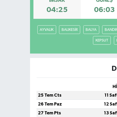
İMSAK
GÜNEŞ
04:25
06:03
AYVALIK
BALIKESİR
BALYA
BANDI
KEPSUT
D
H
25 Tem Cts
11 Sa
26 Tem Paz
12 Sa
27 Tem Pts
13 Sa