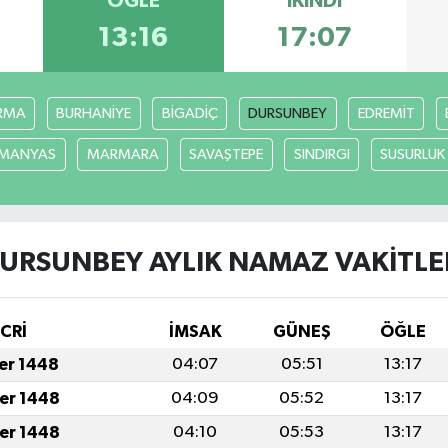
ÖĞLE
İKINDI
13:16
17:07
RMA
BURHANİYE
BİGADİÇ
DURSUNBEY
EDREMİT
MANYAS
MARMARA
SAVAŞTEPE
SINDIRGI
SUSURLUK
URSUNBEY AYLIK NAMAZ VAKITLE
İCRİ
İMSAK
GÜNEŞ
ÖĞLE
fer 1448
04:07
05:51
13:17
fer 1448
04:09
05:52
13:17
fer 1448
04:10
05:53
13:17