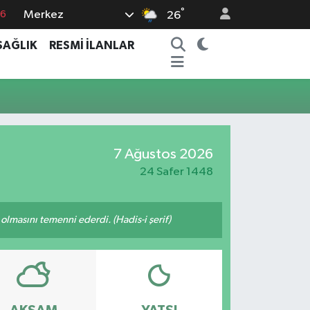
°
Merkez
76
26
17
SAĞLIK
RESMİ İLANLAR
01
02
44
4
7 Ağustos 2026
24 Safer 1448
lmasını temenni ederdi. (Hadis-i şerif)