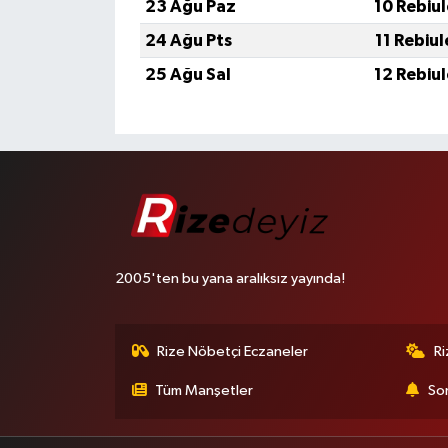
23 Ağu Paz
10 Rebiu
24 Ağu Pts
11 Rebiu
25 Ağu Sal
12 Rebiu
2005'ten bu yana aralıksız yayında!
Rize Nöbetçi Eczaneler
R
Tüm Manşetler
Son