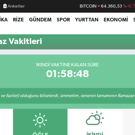
Anketler
BITCOIN
64.360,53
%-0.
DOLAR
47,7069
%0.
İKA
RİZE
GÜNDEM
SPOR
YURTTAN
EKONOMİ
EURO
55,0265
%0.
STERLİN
64,1897
%0.
z Vakitleri
GRAM ALTIN
6574.81
%1.
BİST100
13.887
%6
İKINDI VAKTINE KALAN SÜRE
01:58:48
 ve fazilet) olduğunu bilselerdi, ümmetim, senenin tamamının Ramazan o