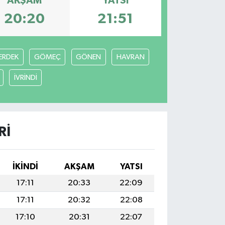
AKŞAM
YATSI
20:20
21:51
ERDEK
GÖMEÇ
GÖNEN
HAVRAN
İVRİNDİ
RI
İKINDI
AKŞAM
YATSI
17:11
20:33
22:09
17:11
20:32
22:08
17:10
20:31
22:07