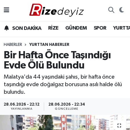
Spor
Rize Nöbetçi Eczaneler
RİZE
GÜNDEM
SPOR
YURTT
SON DAKİKA
Gündem
Rize Hava Durumu
HABERLER
YURTTAN HABERLER
Yurttan Haberler
Rize Trafik Yoğunluk Haritası
Bir Hafta Önce Taşındığı
Evde Ölü Bulundu
Ekonomi
Süper Lig Puan Durumu ve Fikstür
Malatya'da 44 yaşındaki şahıs, bir hafta önce
Teknoloji
Tüm Manşetler
taşındığı evde doğalgaz borusuna asılı halde ölü
bulundu.
Sağlık
Son Dakika Haberleri
28.06.2026 - 22:12
28.06.2026 - 22:34
YAYINLANMA
GÜNCELLEME
Haber Arşivi