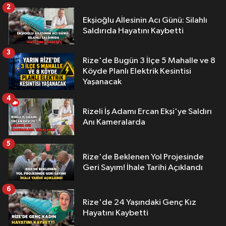
2
Ekşioğlu Aİlesinin Acı Günü: Silahlı
Saldırıda Hayatını Kaybetti
3
Rize'de Bugün 3 İlçe 5 Mahalle ve 8
Köyde Planlı Elektrik Kesintisi
Yaşanacak
4
Rizeli İş Adamı Ercan Ekşi'ye Saldırı
Anı Kameralarda
5
Rize'de Beklenen Yol Projesinde
Geri Sayım! İhale Tarihi Açıklandı
6
Rize'de 24 Yaşındaki Genç Kız
Hayatını Kaybetti