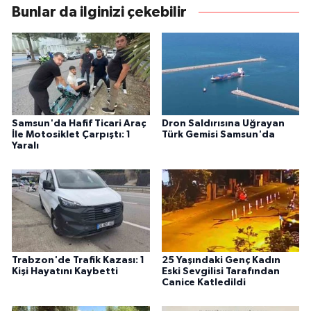
Bunlar da ilginizi çekebilir
Samsun'da Hafif Ticari Araç
Dron Saldırısına Uğrayan
İle Motosiklet Çarpıştı: 1
Türk Gemisi Samsun'da
Yaralı
Trabzon'de Trafik Kazası: 1
25 Yaşındaki Genç Kadın
Kişi Hayatını Kaybetti
Eski Sevgilisi Tarafından
Canice Katledildi