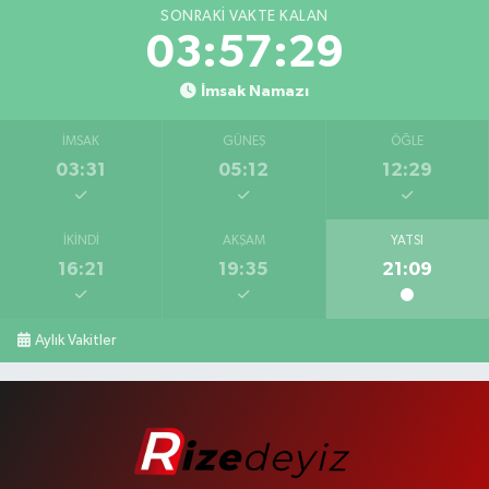
SONRAKI VAKTE KALAN
03:57:28
İmsak Namazı
İMSAK
GÜNEŞ
ÖĞLE
03:31
05:12
12:29
İKINDI
AKŞAM
YATSI
16:21
19:35
21:09
Aylık Vakitler