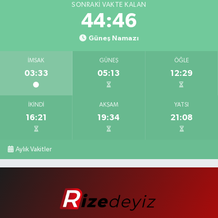
SONRAKI VAKTE KALAN
44:45
Güneş Namazı
İMSAK
GÜNEŞ
ÖĞLE
03:33
05:13
12:29
İKINDI
AKŞAM
YATSI
16:21
19:34
21:08
Aylık Vakitler