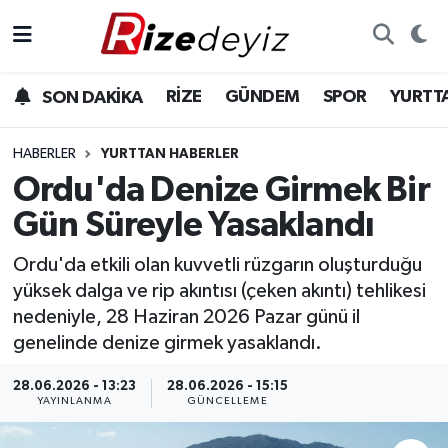
Spor
Rize Nöbetçi Eczaneler
RİZE
GÜNDEM
SPOR
YURTT
SON DAKİKA
Gündem
Rize Hava Durumu
HABERLER
YURTTAN HABERLER
Yurttan Haberler
Rize Trafik Yoğunluk Haritası
Ordu'da Denize Girmek Bir
Gün Süreyle Yasaklandı
Ekonomi
Süper Lig Puan Durumu ve Fikstür
Ordu'da etkili olan kuvvetli rüzgarın oluşturduğu
Teknoloji
Tüm Manşetler
yüksek dalga ve rip akıntısı (çeken akıntı) tehlikesi
nedeniyle, 28 Haziran 2026 Pazar günü il
Sağlık
Son Dakika Haberleri
genelinde denize girmek yasaklandı.
Haber Arşivi
28.06.2026 - 13:23
28.06.2026 - 15:15
YAYINLANMA
GÜNCELLEME