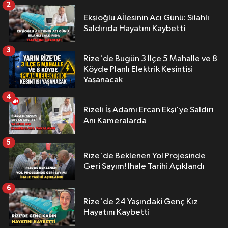
2
Ekşioğlu Aİlesinin Acı Günü: Silahlı
Saldırıda Hayatını Kaybetti
3
Rize'de Bugün 3 İlçe 5 Mahalle ve 8
Köyde Planlı Elektrik Kesintisi
Yaşanacak
4
Rizeli İş Adamı Ercan Ekşi'ye Saldırı
Anı Kameralarda
5
Rize'de Beklenen Yol Projesinde
Geri Sayım! İhale Tarihi Açıklandı
6
Rize'de 24 Yaşındaki Genç Kız
Hayatını Kaybetti