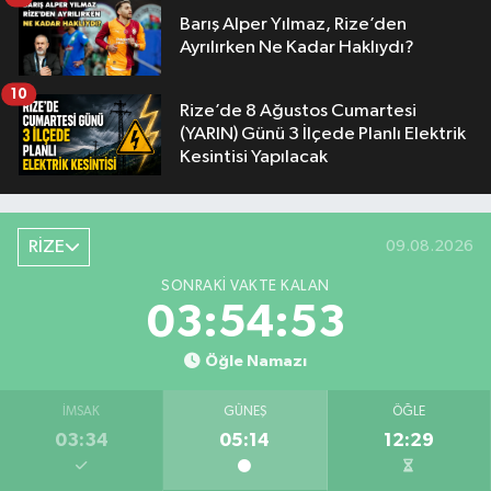
Barış Alper Yılmaz, Rize’den
Ayrılırken Ne Kadar Haklıydı?
10
Rize’de 8 Ağustos Cumartesi
(YARIN) Günü 3 İlçede Planlı Elektrik
Kesintisi Yapılacak
RİZE
09.08.2026
SONRAKI VAKTE KALAN
03:54:52
Öğle Namazı
İMSAK
GÜNEŞ
ÖĞLE
03:34
05:14
12:29