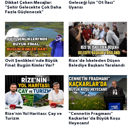
Dikkat Çeken Mesajlar:
Geleceği İçin "Ot İlacı"
"Şehir Gelecekte Çok Daha
Uyarısı
Fazla Güçlenecek"
Ovit Şenlikleri'nde Büyük
Rize'de İskeleden Düşen
Final: Bugün Kimler Var?
Belediye Başkanı Yaralandı
Rize’nin Yol Haritası: Çay ve
"Cennetin Fragmanı"
Turizm
Kaçkarlar'da Büyük Koşu
Heyecanı!