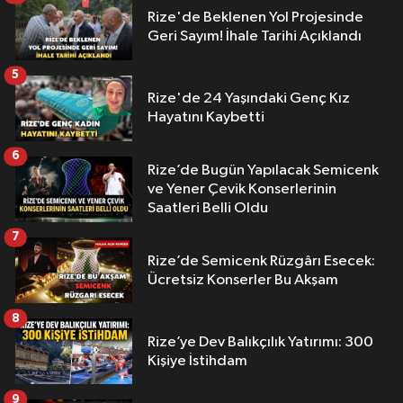
Rize'de Beklenen Yol Projesinde
Geri Sayım! İhale Tarihi Açıklandı
5
Rize'de 24 Yaşındaki Genç Kız
Hayatını Kaybetti
6
Rize’de Bugün Yapılacak Semicenk
ve Yener Çevik Konserlerinin
Saatleri Belli Oldu
7
Rize’de Semicenk Rüzgârı Esecek:
Ücretsiz Konserler Bu Akşam
8
Rize’ye Dev Balıkçılık Yatırımı: 300
Kişiye İstihdam
9