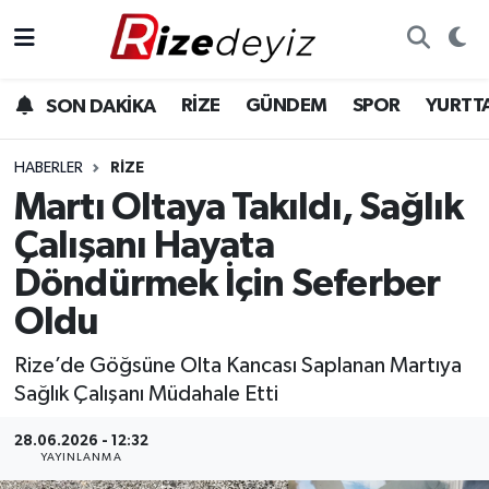
Spor
Rize Nöbetçi Eczaneler
RİZE
GÜNDEM
SPOR
YURTT
SON DAKİKA
Gündem
Rize Hava Durumu
HABERLER
RIZE
Yurttan Haberler
Rize Trafik Yoğunluk Haritası
Martı Oltaya Takıldı, Sağlık
Çalışanı Hayata
Ekonomi
Süper Lig Puan Durumu ve Fikstür
Döndürmek İçin Seferber
Teknoloji
Tüm Manşetler
Oldu
Sağlık
Son Dakika Haberleri
Rize’de Göğsüne Olta Kancası Saplanan Martıya
Sağlık Çalışanı Müdahale Etti
Haber Arşivi
28.06.2026 - 12:32
YAYINLANMA