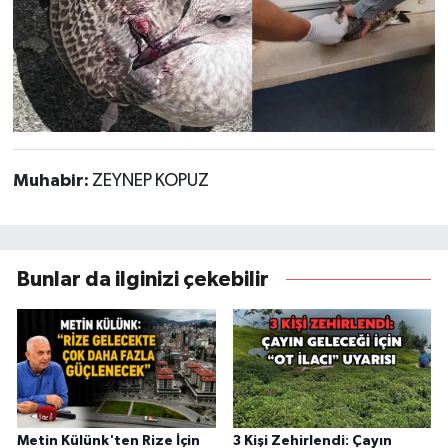
Muhabir:
ZEYNEP KOPUZ
Bunlar da ilginizi çekebilir
Metin Külünk'ten Rize İçin
3 Kişi Zehirlendi: Çayın