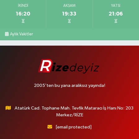
İKINDI
AKŞAM
YATSI
16:20
19:33
21:06
Aylık Vakitler
2005'ten bu yana aralıksız yayında!
Atatürk Cad. Tophane Mah. Tevfik Mataracı İş Hanı No: 203
Merkez/RİZE
[email protected]